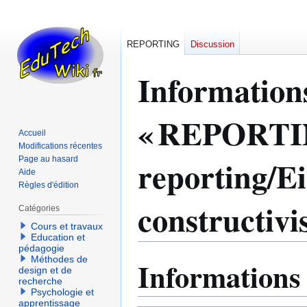
REPORTING
Discussion
Information
« REPORTI
Accueil
Modifications récentes
reporting/Ei
Page au hasard
Aide
Règles d'édition
constructivi
Catégories
Cours et travaux
Education et
pédagogie
Méthodes de
Informations
Aller
Aller
design et de
à
à
recherche
Psychologie et
la
la
apprentissage