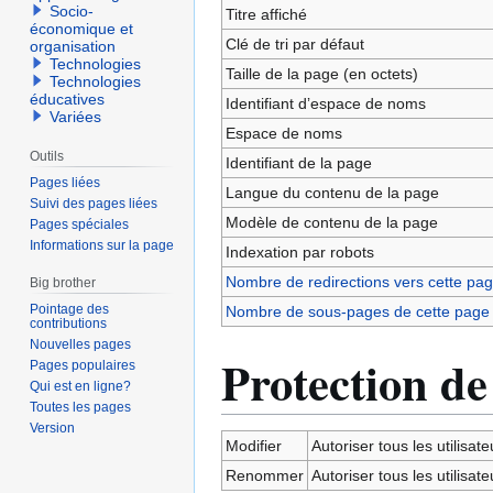
navigation
recherche
Socio-
Titre affiché
économique et
Clé de tri par défaut
organisation
Technologies
Taille de la page (en octets)
Technologies
éducatives
Identifiant dʼespace de noms
Variées
Espace de noms
Outils
Identifiant de la page
Pages liées
Langue du contenu de la page
Suivi des pages liées
Modèle de contenu de la page
Pages spéciales
Informations sur la page
Indexation par robots
Nombre de redirections vers cette pa
Big brother
Pointage des
Nombre de sous-pages de cette page
contributions
Nouvelles pages
Protection de
Pages populaires
Qui est en ligne?
Toutes les pages
Version
Modifier
Autoriser tous les utilisateu
Renommer
Autoriser tous les utilisateu