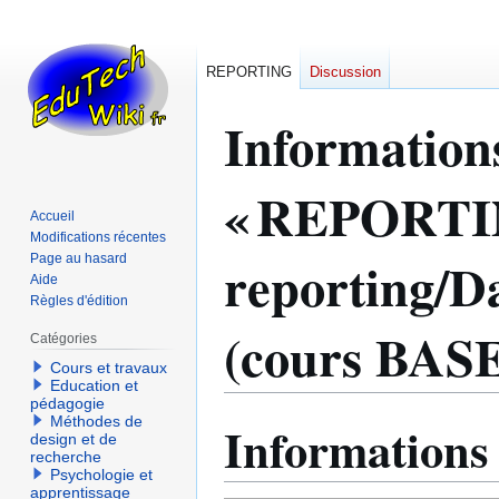
REPORTING
Discussion
Information
« REPORTI
Accueil
Modifications récentes
reporting/D
Page au hasard
Aide
Règles d'édition
(cours BASE
Catégories
Cours et travaux
Education et
pédagogie
Méthodes de
Informations
Aller
Aller
design et de
à
à
recherche
Psychologie et
la
la
apprentissage