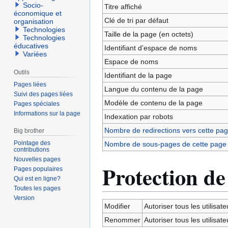
navigation
recherche
Socio-
Titre affiché
économique et
Clé de tri par défaut
organisation
Technologies
Taille de la page (en octets)
Technologies
éducatives
Identifiant dʼespace de noms
Variées
Espace de noms
Outils
Identifiant de la page
Pages liées
Langue du contenu de la page
Suivi des pages liées
Modèle de contenu de la page
Pages spéciales
Informations sur la page
Indexation par robots
Nombre de redirections vers cette pa
Big brother
Pointage des
Nombre de sous-pages de cette page
contributions
Nouvelles pages
Protection de
Pages populaires
Qui est en ligne?
Toutes les pages
Version
Modifier
Autoriser tous les utilisateu
Renommer
Autoriser tous les utilisateu