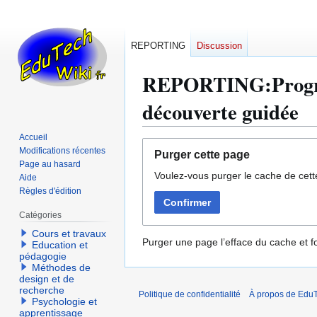
REPORTING
Discussion
REPORTING:Progres
découverte guidée
Accueil
Aller
Aller
Modifications récentes
Purger cette page
à
à
Page au hasard
Voulez-vous purger le cache de cett
la
la
Aide
Règles d'édition
navigation
recherche
Confirmer
Catégories
Cours et travaux
Purger une page l’efface du cache et fo
Education et
pédagogie
Méthodes de
design et de
recherche
Politique de confidentialité
À propos de EduT
Psychologie et
apprentissage