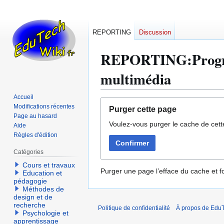
REPORTING
Discussion
REPORTING:Progres
multimédia
Accueil
Aller
Aller
Modifications récentes
Purger cette page
à
à
Page au hasard
Voulez-vous purger le cache de cett
la
la
Aide
Règles d'édition
navigation
recherche
Confirmer
Catégories
Cours et travaux
Purger une page l’efface du cache et fo
Education et
pédagogie
Méthodes de
design et de
recherche
Politique de confidentialité
À propos de EduT
Psychologie et
apprentissage