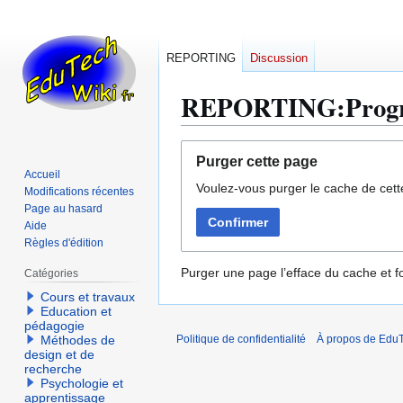
REPORTING
Discussion
REPORTING:Progres
Aller
Aller
Purger cette page
à
à
Accueil
Voulez-vous purger le cache de cett
la
la
Modifications récentes
navigation
recherche
Page au hasard
Confirmer
Aide
Règles d'édition
Purger une page l’efface du cache et fo
Catégories
Cours et travaux
Education et
pédagogie
Méthodes de
Politique de confidentialité
À propos de EduT
design et de
recherche
Psychologie et
apprentissage