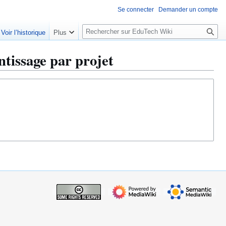
Se connecter
Demander un compte
R
Voir l’historique
Plus
e
c
issage par projet
h
e
r
c
h
e
r