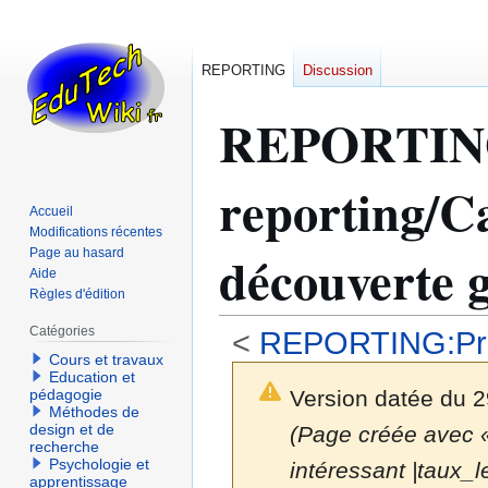
REPORTING
Discussion
REPORTI
reporting/C
Accueil
Modifications récentes
découverte 
Page au hasard
Aide
Règles d'édition
Catégories
<
REPORTING:Prog
Cours et travaux
Education et
Version datée du 
pédagogie
Méthodes de
design et de
(Page créée avec « {
recherche
Psychologie et
intéressant |taux_l
apprentissage