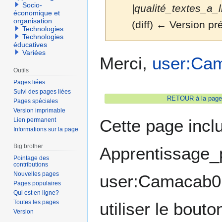
Socio-
|qualité_textes_a_li
économique et
organisation
(diff) ← Version pré
Technologies
Technologies
éducatives
Variées
Aller
Aller
Merci,
user:Ca
à
à
Outils
la
la
Pages liées
navigation
recherche
Suivi des pages liées
RETOUR à la page 
Pages spéciales
Version imprimable
Cette page incl
Lien permanent
Informations sur la page
Big brother
Apprentissage_p
Pointage des
contributions
Nouvelles pages
user:Camacab0. 
Pages populaires
Qui est en ligne?
Toutes les pages
utiliser le bout
Version