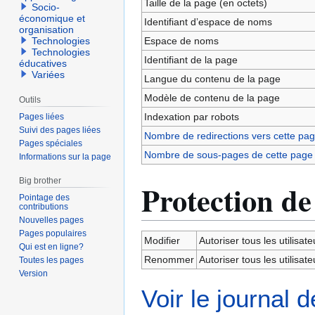
Taille de la page (en octets)
Socio-
économique et
Identifiant dʼespace de noms
organisation
Espace de noms
Technologies
Technologies
Identifiant de la page
éducatives
Variées
Langue du contenu de la page
Modèle de contenu de la page
Outils
Indexation par robots
Pages liées
Suivi des pages liées
Nombre de redirections vers cette pa
Pages spéciales
Nombre de sous-pages de cette page
Informations sur la page
Big brother
Protection de
Pointage des
contributions
Nouvelles pages
Pages populaires
Modifier
Autoriser tous les utilisateu
Qui est en ligne?
Renommer
Autoriser tous les utilisateu
Toutes les pages
Version
Voir le journal 