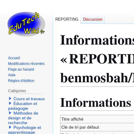
REPORTING
Discussion
Information
« REPORTIN
Accueil
Modifications récentes
benmosbah/P
Page au hasard
Aide
Règles d'édition
Catégories
Informations
Aller
Aller
Cours et travaux
à
à
Education et
pédagogie
la
la
Méthodes de
navigation
recherche
design et de
Titre affiché
recherche
Clé de tri par défaut
Psychologie et
apprentissage