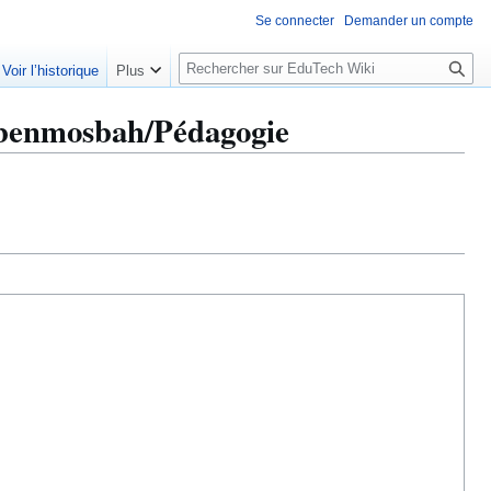
Se connecter
Demander un compte
R
Voir l’historique
Plus
e
c
 benmosbah/Pédagogie
h
e
r
c
h
e
r