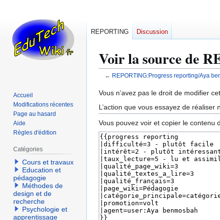
REPORTING
Discussion
Voir la source de 
←
REPORTING:Progress reporting/Aya b
Aller
Aller
Vous n’avez pas le droit de modifier cet
Accueil
à
à
Modifications récentes
L’action que vous essayez de réaliser n
la
la
Page au hasard
Vous pouvez voir et copier le contenu 
Aide
navigation
recherche
Règles d'édition
Catégories
Cours et travaux
Education et
pédagogie
Méthodes de
design et de
recherche
Psychologie et
apprentissage