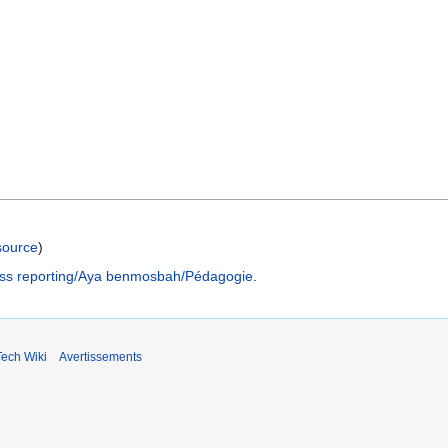
 source
)
s reporting/Aya benmosbah/Pédagogie
.
ech Wiki
Avertissements