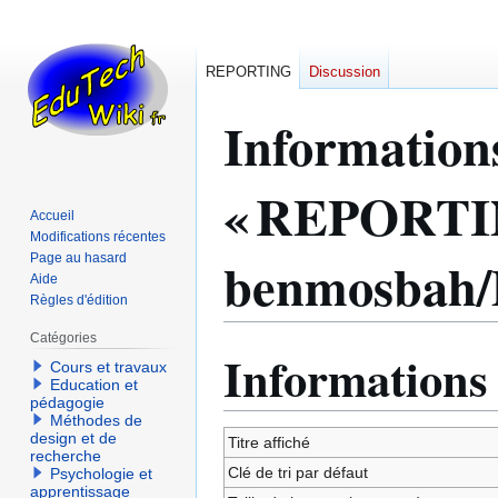
REPORTING
Discussion
Information
« REPORTIN
Accueil
Modifications récentes
benmosbah/D
Page au hasard
Aide
Règles d'édition
Catégories
Informations
Aller
Aller
Cours et travaux
à
à
Education et
pédagogie
la
la
Méthodes de
navigation
recherche
design et de
Titre affiché
recherche
Clé de tri par défaut
Psychologie et
apprentissage