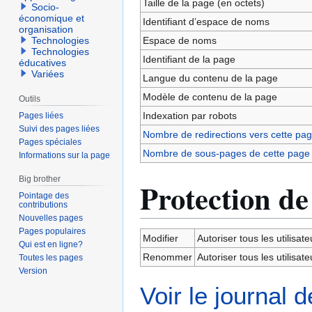
Taille de la page (en octets)
Socio-
économique et
Identifiant dʼespace de noms
organisation
Espace de noms
Technologies
Technologies
Identifiant de la page
éducatives
Variées
Langue du contenu de la page
Modèle de contenu de la page
Outils
Indexation par robots
Pages liées
Suivi des pages liées
Nombre de redirections vers cette pa
Pages spéciales
Nombre de sous-pages de cette page
Informations sur la page
Big brother
Protection de
Pointage des
contributions
Nouvelles pages
Pages populaires
Modifier
Autoriser tous les utilisateu
Qui est en ligne?
Renommer
Autoriser tous les utilisateu
Toutes les pages
Version
Voir le journal 