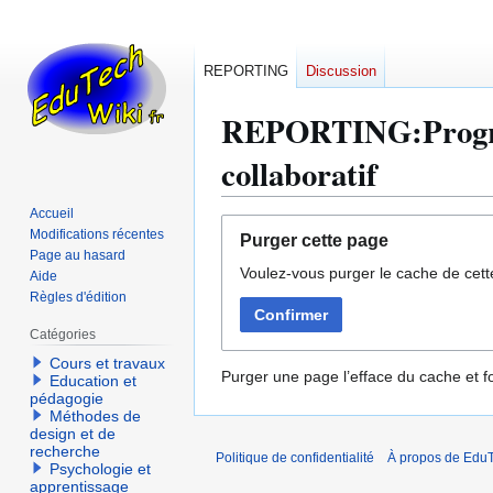
REPORTING
Discussion
REPORTING:Progres
collaboratif
Accueil
Aller
Aller
Modifications récentes
Purger cette page
à
à
Page au hasard
Voulez-vous purger le cache de cett
la
la
Aide
Règles d'édition
navigation
recherche
Confirmer
Catégories
Cours et travaux
Purger une page l’efface du cache et fo
Education et
pédagogie
Méthodes de
design et de
recherche
Politique de confidentialité
À propos de EduT
Psychologie et
apprentissage