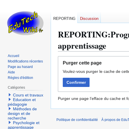
REPORTING
Discussion
REPORTING:Progres
apprentissage
Accueil
Aller
Aller
Modifications récentes
Purger cette page
à
à
Page au hasard
Voulez-vous purger le cache de cett
la
la
Aide
Règles d'édition
navigation
recherche
Confirmer
Catégories
Cours et travaux
Purger une page l’efface du cache et fo
Education et
pédagogie
Méthodes de
design et de
recherche
Politique de confidentialité
À propos de EduT
Psychologie et
apprentissage