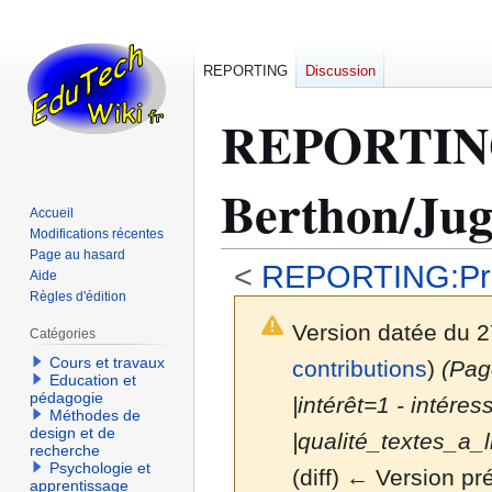
REPORTING
Discussion
REPORTI
Berthon/Juge
Accueil
Modifications récentes
Page au hasard
<
REPORTING:Prog
Aide
Règles d'édition
Version datée du 
Catégories
Cours et travaux
contributions
)
(Page
Education et
pédagogie
|intérêt=1 - intére
Méthodes de
design et de
|qualité_textes_a_li
recherche
Psychologie et
(diff) ← Version pré
apprentissage