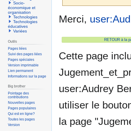
Socio-
économique et
organisation
Aller
Aller
Merci,
user:Aud
Technologies
à
à
Technologies
éducatives
la
la
Variées
navigation
recherche
RETOUR à la pa
Outils
Pages liées
Cette page incl
Suivi des pages liées
Pages spéciales
Version imprimable
Jugement_et_pri
Lien permanent
Informations sur la page
user:Audrey Ber
Big brother
Pointage des
contributions
utiliser le bout
Nouvelles pages
Pages populaires
Qui est en ligne?
la page "Jugeme
Toutes les pages
Version