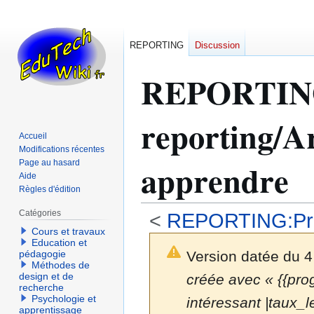
REPORTING
Discussion
REPORTI
reporting/A
Accueil
Modifications récentes
apprendre
Page au hasard
Aide
Règles d'édition
Catégories
<
REPORTING:Prog
Cours et travaux
Education et
Version datée du 4
pédagogie
Méthodes de
design et de
créée avec « {{progr
recherche
Psychologie et
intéressant |taux_l
apprentissage