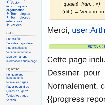
Socio-
|qualité_fran... »)
économique et
organisation
(diff) ← Version pré
Technologies
Technologies
éducatives
Variées
Aller
Aller
Merci,
user:Art
à
à
Outils
la
la
Pages liées
navigation
recherche
Suivi des pages liées
RETOUR à la
Pages spéciales
Version imprimable
Cette page incl
Lien permanent
Informations sur la page
Big brother
Dessiner_pour_a
Pointage des
contributions
Nouvelles pages
Normalement, cet
Pages populaires
Qui est en ligne?
Toutes les pages
{{progress repor
Version