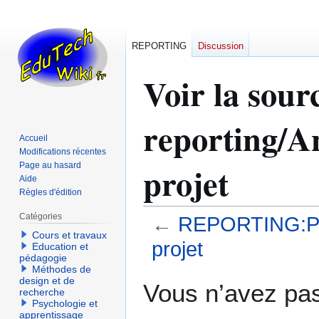
REPORTING
Discussion
Voir la so
reporting/A
Accueil
Modifications récentes
projet
Page au hasard
Aide
Règles d'édition
Catégories
←
REPORTING:Pro
Cours et travaux
projet
Education et
pédagogie
Méthodes de
Aller
Aller
design et de
Vous n’avez pas 
recherche
à
à
Psychologie et
la
la
apprentissage