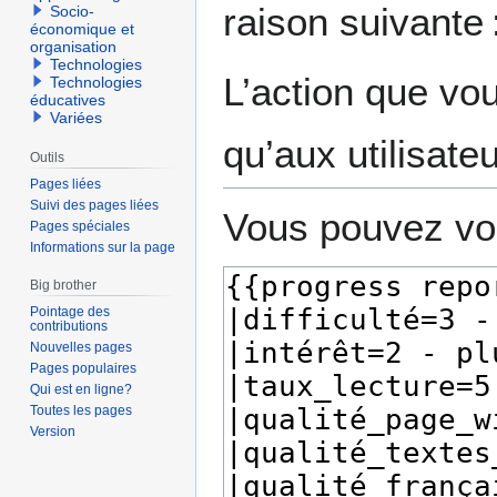
raison suivante 
Socio-
navigation
recherche
économique et
organisation
Technologies
L’action que vo
Technologies
éducatives
Variées
qu’aux utilisate
Outils
Pages liées
Suivi des pages liées
Vous pouvez voi
Pages spéciales
Informations sur la page
Big brother
Pointage des
contributions
Nouvelles pages
Pages populaires
Qui est en ligne?
Toutes les pages
Version