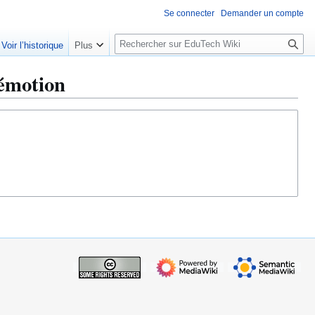
Se connecter
Demander un compte
R
Voir l’historique
Plus
e
c
émotion
h
e
r
c
h
e
r