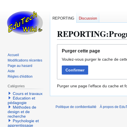
REPORTING
Discussion
REPORTING:Progres
Aller
Aller
Purger cette page
à
à
Accueil
Voulez-vous purger le cache de cett
la
la
Modifications récentes
navigation
recherche
Page au hasard
Confirmer
Aide
Règles d'édition
Purger une page l’efface du cache et fo
Catégories
Cours et travaux
Education et
pédagogie
Méthodes de
Politique de confidentialité
À propos de EduT
design et de
recherche
Psychologie et
apprentissage