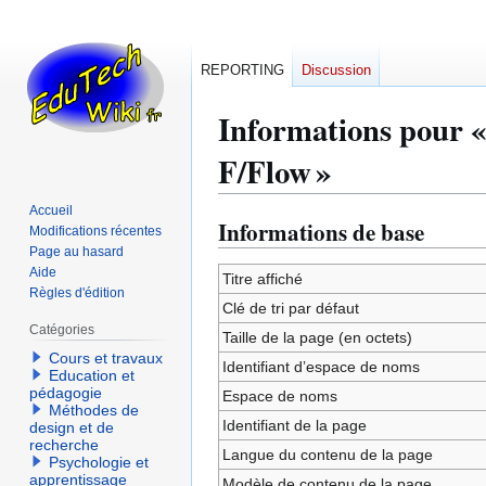
REPORTING
Discussion
Informations pour
F/Flow »
Accueil
Informations de base
Aller
Aller
Modifications récentes
à
à
Page au hasard
Aide
la
la
Titre affiché
Règles d'édition
navigation
recherche
Clé de tri par défaut
Catégories
Taille de la page (en octets)
Cours et travaux
Identifiant dʼespace de noms
Education et
pédagogie
Espace de noms
Méthodes de
Identifiant de la page
design et de
recherche
Langue du contenu de la page
Psychologie et
apprentissage
Modèle de contenu de la page