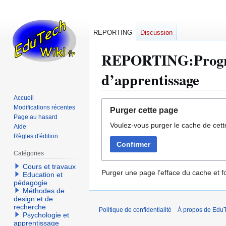
REPORTING
Discussion
REPORTING:Progres
d’apprentissage
Accueil
Aller
Aller
Modifications récentes
Purger cette page
à
à
Page au hasard
Voulez-vous purger le cache de cett
la
la
Aide
Règles d'édition
navigation
recherche
Confirmer
Catégories
Cours et travaux
Purger une page l’efface du cache et fo
Education et
pédagogie
Méthodes de
design et de
recherche
Politique de confidentialité
À propos de EduT
Psychologie et
apprentissage