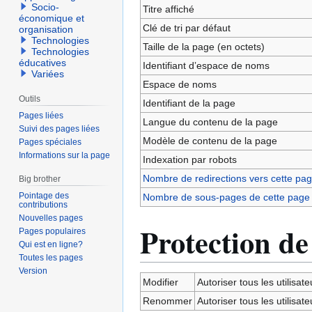
navigation
recherche
Socio-
Titre affiché
économique et
Clé de tri par défaut
organisation
Technologies
Taille de la page (en octets)
Technologies
éducatives
Identifiant dʼespace de noms
Variées
Espace de noms
Outils
Identifiant de la page
Pages liées
Langue du contenu de la page
Suivi des pages liées
Modèle de contenu de la page
Pages spéciales
Informations sur la page
Indexation par robots
Nombre de redirections vers cette pa
Big brother
Pointage des
Nombre de sous-pages de cette page
contributions
Nouvelles pages
Protection de
Pages populaires
Qui est en ligne?
Toutes les pages
Version
Modifier
Autoriser tous les utilisateu
Renommer
Autoriser tous les utilisateu