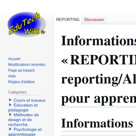
REPORTING
Discussion
Information
« REPORTI
Accueil
Modifications récentes
reporting/
Page au hasard
Aide
Règles d'édition
pour appren
Catégories
Cours et travaux
Education et
pédagogie
Méthodes de
Informations
Aller
Aller
design et de
à
à
recherche
Psychologie et
la
la
apprentissage