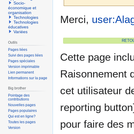
Socio-
économique et
organisation
Aller
Aller
Merci,
user:Ala
Technologies
à
à
Technologies
éducatives
la
la
Variées
navigation
recherche
RETOUR
Outils
Pages liées
Cette page incl
Suivi des pages liées
Pages spéciales
Version imprimable
Raisonnement de
Lien permanent
Informations sur la page
cet utilisateur d
Big brother
Pointage des
contributions
reporting butto
Nouvelles pages
Pages populaires
Qui est en ligne?
pour faire des m
Toutes les pages
Version