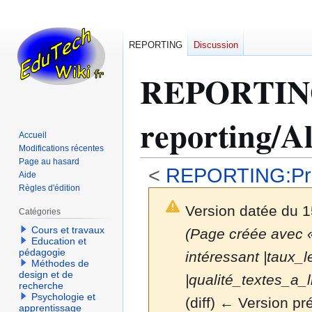
REPORTING
Discussion
REPORTI
reporting/A
Accueil
Modifications récentes
Page au hasard
<
REPORTING:Prog
Aide
Règles d'édition
Version datée du 
Catégories
Cours et travaux
(Page créée avec « {
Education et
pédagogie
intéressant |taux_l
Méthodes de
design et de
|qualité_textes_a_li
recherche
Psychologie et
(diff) ← Version pré
apprentissage