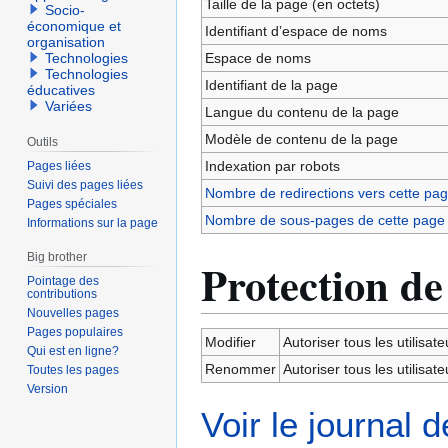
Taille de la page (en octets)
Socio-
économique et
Identifiant dʼespace de noms
organisation
Espace de noms
Technologies
Technologies
Identifiant de la page
éducatives
Variées
Langue du contenu de la page
Modèle de contenu de la page
Outils
Indexation par robots
Pages liées
Suivi des pages liées
Nombre de redirections vers cette pa
Pages spéciales
Nombre de sous-pages de cette page
Informations sur la page
Big brother
Protection de
Pointage des
contributions
Nouvelles pages
Pages populaires
Modifier
Autoriser tous les utilisateu
Qui est en ligne?
Renommer
Autoriser tous les utilisateu
Toutes les pages
Version
Voir le journal 