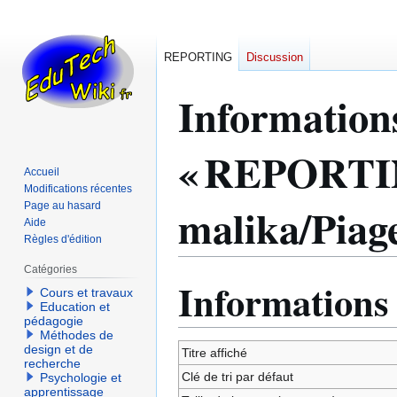
REPORTING
Discussion
Information
« REPORTING
Accueil
Modifications récentes
malika/Piage
Page au hasard
Aide
Règles d'édition
Catégories
Informations
Aller
Aller
Cours et travaux
à
à
Education et
pédagogie
la
la
Méthodes de
navigation
recherche
design et de
Titre affiché
recherche
Clé de tri par défaut
Psychologie et
apprentissage