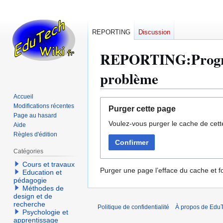
REPORTING
Discussion
REPORTING:Progress
problème
Accueil
Aller
Aller
Modifications récentes
Purger cette page
à
à
Page au hasard
Voulez-vous purger le cache de cett
la
la
Aide
Règles d'édition
navigation
recherche
Confirmer
Catégories
Cours et travaux
Purger une page l’efface du cache et fo
Education et
pédagogie
Méthodes de
design et de
recherche
Politique de confidentialité
À propos de EduT
Psychologie et
apprentissage