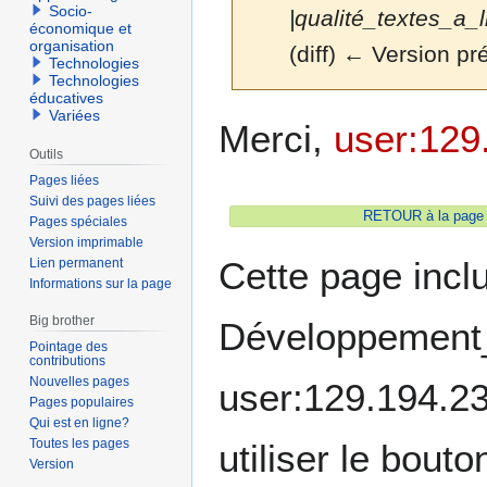
Socio-
|qualité_textes_a_li
économique et
organisation
(diff) ← Version pré
Technologies
Technologies
éducatives
Variées
Aller
Aller
Merci,
user:129
à
à
Outils
la
la
Pages liées
navigation
recherche
Suivi des pages liées
RETOUR à la page 
Pages spéciales
Version imprimable
Cette page incl
Lien permanent
Informations sur la page
Big brother
Développement_m
Pointage des
contributions
Nouvelles pages
user:129.194.23
Pages populaires
Qui est en ligne?
Toutes les pages
utiliser le bout
Version