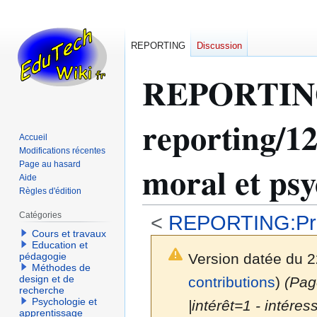
REPORTING
Discussion
REPORTI
reporting/1
Accueil
Modifications récentes
moral et psy
Page au hasard
Aide
Règles d'édition
Catégories
<
REPORTING:Prog
Cours et travaux
Education et
Version datée du 2
pédagogie
Méthodes de
design et de
contributions
)
(Page
recherche
Psychologie et
|intérêt=1 - intére
apprentissage