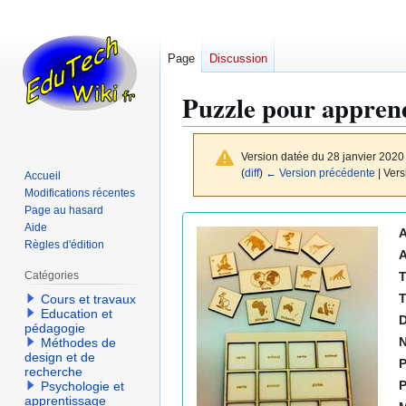
Page
Discussion
Puzzle pour apprend
Version datée du 28 janvier 2020
(
diff
)
← Version précédente
| Vers
Accueil
Modifications récentes
Page au hasard
Aller
Aller
Aide
A
à
à
Règles d'édition
A
la
la
T
Catégories
navigation
recherche
Cours et travaux
Education et
D
pédagogie
N
Méthodes de
design et de
P
recherche
P
Psychologie et
apprentissage