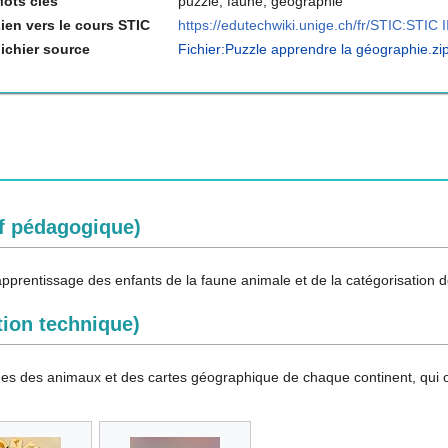
ots clés
puzzle, faune, géographie
ien vers le cours STIC
https://edutechwiki.unige.ch/fr/STIC:STIC I
ichier source
Fichier:Puzzle apprendre la géographie.zi
f pédagogique)
'apprentissage des enfants de la faune animale et de la catégorisation 
ion technique)
ges des animaux et des cartes géographique de chaque continent, qui on