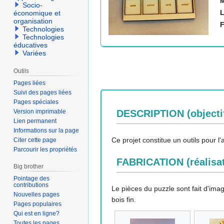
M
Socio-
L
économique et
organisation
F
Technologies
Technologies
éducatives
Variées
Outils
Pages liées
Suivi des pages liées
Pages spéciales
DESCRIPTION (objecti
Version imprimable
Lien permanent
Informations sur la page
Ce projet constitue un outils pour l
Citer cette page
Parcourir les propriétés
FABRICATION (réalisat
Big brother
Pointage des
contributions
Le pièces du puzzle sont fait d'ima
Nouvelles pages
bois fin.
Pages populaires
Qui est en ligne?
Toutes les pages