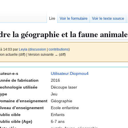
Lire
Voir le formulaire
Voir le texte source
re la géographie et la faune animale
 à 14:03 par
Leyla
(
discussion
|
contributions
)
ion actuelle (diff) | Version suivante → (diff)
uteur-e-s
Utilisateur:Diopmou4
nnée de fabrication
2016
echnologie utilisée
Découpe laser
Type
Jeu
omaine d’enseignement
Géographie
iveau d’enseignement
Ecole enfantine
ublic cible
Enfants
ublic cible (Age)
6-7 ans