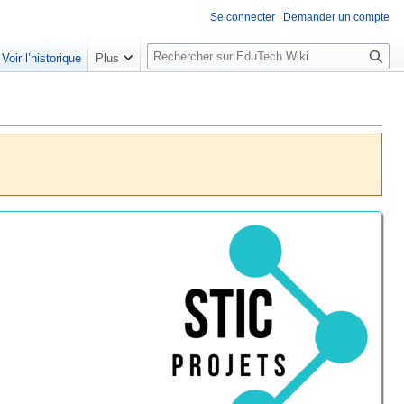
Se connecter
Demander un compte
R
Voir l’historique
Plus
e
c
h
e
r
c
h
e
r