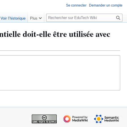
Se connecter
Demander un compte
R
Voir l’historique
Plus
e
c
ielle doit-elle être utilisée avec
h
e
r
c
h
e
r