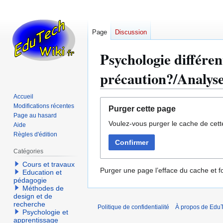
Page
Discussion
Psychologie différent
précaution?/Analys
Accueil
Aller
Aller
Modifications récentes
Purger cette page
à
à
Page au hasard
Voulez-vous purger le cache de cett
la
la
Aide
Règles d'édition
navigation
recherche
Confirmer
Catégories
Cours et travaux
Purger une page l’efface du cache et fo
Education et
pédagogie
Méthodes de
design et de
recherche
Politique de confidentialité
À propos de EduT
Psychologie et
apprentissage