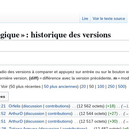
Lire
Voir le texte source
ique » : historique des versions
 radio des versions à comparer et appuyez sur entrée ou sur le bouton e
ernière version,
(diff)
= différence avec la version précédente,
m
= modi
 Voir (
50 plus récentes
|
50 plus anciennes
) (
20
|
50
|
100
|
250
|
500
)
8:21
Orfelis
discussion
contributions
12 562 octets
+18
→
L
3:52
ArthurD
discussion
contributions
12 544 octets
+27
→
3:51
ArthurD
discussion
contributions
12 517 octets
+30
→
3:28
Tatiana Armuna
discussion
contributions
12 487 octets
+6