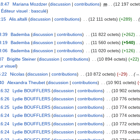
18:47
Mariana Mozdzer
discussion
contributions
m
12 197 octet
:
Éditeur visuel : basculé
7:15
Alis.altalli
discussion
contributions
12 111 octets
+289
3:39
Bademba
discussion
contributions
11 822 octets
+262
3:19
Bademba
discussion
contributions
11 560 octets
+540
3:06
Bademba
discussion
contributions
11 020 octets
+126
07
Brigitte Steiner
discussion
contributions
10 894 octets
+22
ur visuel
5:22
Nicolas
discussion
contributions
10 872 octets
−29
→
40
Alexandra Theubet
discussion
contributions
10 901 octets
16:32
Lydie BOUFFLERS
discussion
contributions
10 902 octets
16:26
Lydie BOUFFLERS
discussion
contributions
10 776 octets
16:25
Lydie BOUFFLERS
discussion
contributions
10 774 octets
16:24
Lydie BOUFFLERS
discussion
contributions
10 774 octets
16:24
Lydie BOUFFLERS
discussion
contributions
10 772 octets
16:24
Lydie BOUFFLERS
discussion
contributions
10 773 octets