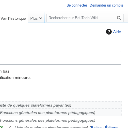
Se connecter
Demander un compte
R
Voir l’historique
Plus
e
c
Aide
h
e
r
c
h
e
n bas.
r
fication mineure.
iste de quelques plateformes payantes
Fonctions générales des plateformes pédagogiques
Fonctions générales des plateformes pédagogiques
0
→
Liste de quelques plateformes payantes
Balise
:
Éditeur