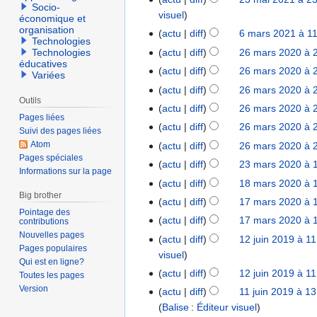
2
i
Socio-
u
visuel
3
économique et
n
i
organisation
m
actu
diff
6 mars 2021 à 1
6
2
Technologies
n
a
m
actu
diff
26 mars 2020 à 
Technologies
2
0
2
i
éducatives
a
6
2
actu
diff
26 mars 2020 à 
0
Variées
2
r
m
1
2
actu
diff
26 mars 2020 à 
0
s
a
Outils
1
actu
diff
26 mars 2020 à 
2
2
r
Pages liées
1
actu
diff
26 mars 2020 à 
0
s
Suivi des pages liées
2
Atom
actu
diff
26 mars 2020 à 
2
Pages spéciales
1
A
0
actu
diff
23 mars 2020 à 
2
Informations sur la page
u
2
3
actu
diff
18 mars 2020 à 
1
c
0
Big brother
m
8
actu
diff
17 mars 2020 à 
1
u
a
Pointage des
m
7
actu
diff
17 mars 2020 à 
contributions
n
r
a
m
A
Nouvelles pages
r
actu
diff
12 juin 2019 à 1
1
s
r
Pages populaires
a
u
é
visuel
2
2
s
Qui est en ligne?
r
c
s
j
actu
diff
12 juin 2019 à 1
0
Toutes les pages
2
s
u
u
u
Version
2
actu
diff
11 juin 2019 à 1
1
0
2
n
m
i
0
Balise
:
Éditeur visuel
1
2
0
r
é