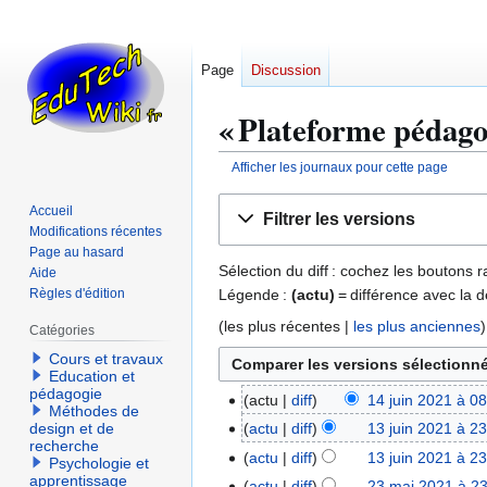
Page
Discussion
« Plateforme pédagog
Afficher les journaux pour cette page
Aller
Aller
Accueil
Filtrer les versions
à
à
Modifications récentes
la
la
Page au hasard
Sélection du diff : cochez les boutons
Aide
navigation
recherche
Légende :
(actu)
= différence avec la d
Règles d'édition
(
les plus récentes
|
les plus anciennes
)
Catégories
Cours et travaux
Education et
pédagogie
actu
diff
14 juin 2021 à 0
1
Méthodes de
4
actu
diff
13 juin 2021 à 2
design et de
1
recherche
j
3
actu
diff
13 juin 2021 à 2
Psychologie et
u
j
apprentissage
actu
diff
23 mai 2021 à 2