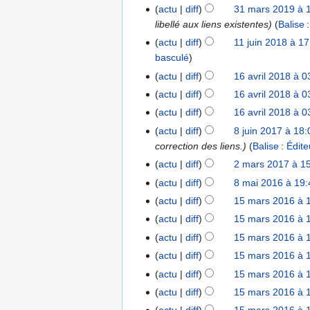
n
j
0
actu
diff
31 mars 2019 à 
3
2
é
d
2
u
libellé aux liens existentes
Balise
1
0
s
e
0
i
m
u
actu
diff
11 juin 2018 à 1
1
s
1
n
a
m
basculé
1
m
9
2
r
é
j
o
actu
diff
16 avril 2018 à 0
1
0
s
d
u
d
6
actu
diff
16 avril 2018 à 0
1
2
e
i
i
a
actu
diff
16 avril 2018 à 0
9
0
s
n
f
v
actu
diff
8 juin 2017 à 18:
8
1
m
2
i
r
correction des liens.
Balise
:
Édite
j
9
o
0
c
i
u
d
actu
diff
2 mars 2017 à 1
2
1
a
l
i
i
m
8
t
actu
diff
8 mai 2016 à 19:
8
2
n
f
a
i
m
0
actu
diff
15 mars 2016 à 
1
2
i
r
o
a
1
5
actu
diff
15 mars 2016 à 
0
c
s
n
i
8
m
A
actu
diff
15 mars 2016 à 
1
a
2
s
2
a
u
7
t
actu
diff
15 mars 2016 à 
0
0
r
c
A
i
1
actu
diff
15 mars 2016 à 
1
s
u
u
o
7
6
actu
diff
15 mars 2016 à 
2
n
c
n
0
r