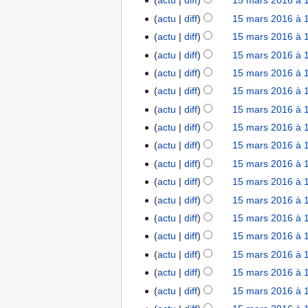
actu
diff
15 mars 2016 à 
u
s
1
A
é
actu
diff
15 mars 2016 à 
n
6
u
s
r
actu
diff
15 mars 2016 à 
c
u
é
actu
diff
15 mars 2016 à 
u
m
s
A
actu
diff
15 mars 2016 à 
n
é
u
u
A
r
d
actu
diff
15 mars 2016 à 
m
c
u
A
é
e
actu
diff
15 mars 2016 à 
é
u
c
u
s
s
A
d
actu
diff
15 mars 2016 à 
n
u
c
u
m
u
e
r
actu
diff
15 mars 2016 à 
n
u
m
o
c
s
A
é
r
actu
diff
15 mars 2016 à 
n
é
d
u
m
u
s
é
r
d
i
actu
diff
15 mars 2016 à 
n
o
c
u
s
é
e
f
r
actu
diff
15 mars 2016 à 
d
u
m
u
s
s
i
é
i
actu
diff
15 mars 2016 à 
n
é
m
u
m
c
s
A
f
r
d
actu
diff
15 mars 2016 à 
é
m
o
a
u
u
i
é
e
d
actu
diff
15 mars 2016 à 
é
d
t
m
c
c
s
s
e
d
i
i
actu
diff
15 mars 2016 à 
é
u
a
u
m
s
A
e
f
o
d
actu
diff
15 mars 2016 à 
n
t
m
o
m
u
s
i
n
e