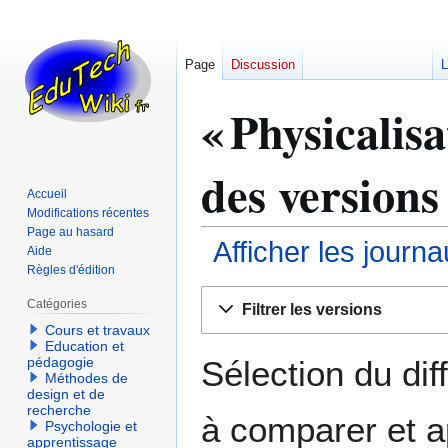
Page
Discussion
L
« Physicalisa
des versions
Accueil
Modifications récentes
Page au hasard
Afficher les journ
Aide
Règles d'édition
Aller
Aller
Catégories
Filtrer les versions
à
à
Cours et travaux
la
la
Education et
navigation
recherche
Sélection du dif
pédagogie
Méthodes de
design et de
recherche
à comparer et a
Psychologie et
apprentissage