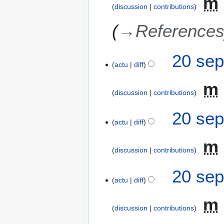
m
e
8
discussion
contributions
p
t
→
Reference
e
m
20 sep
b
actu
diff
r
e
m
2
discussion
contributions
0
1
20 sep
actu
diff
8
m
discussion
contributions
20 sep
actu
diff
m
discussion
contributions