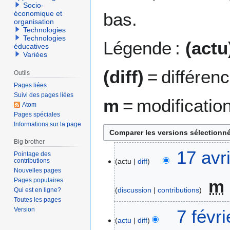
Socio-
bas.
économique et
organisation
Technologies
Technologies
Légende :
(actu
éducatives
Variées
(diff)
= différen
Outils
Pages liées
Suivi des pages liées
m
= modificatio
Atom
Pages spéciales
Informations sur la page
Big brother
1
17 avr
Pointage des
contributions
actu
diff
7
Nouvelles pages
a
m
Pages populaires
v
discussion
contributions
Qui est en ligne?
r
Toutes les pages
A
i
7
Version
7 févr
u
l
actu
diff
f
c
2