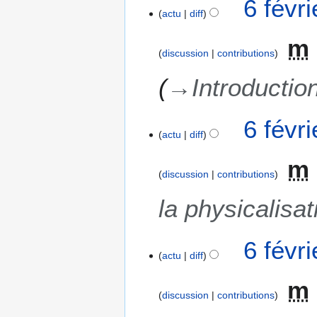
6 févr
actu
diff
m
discussion
contributions
→
Introductio
6 févr
actu
diff
m
discussion
contributions
la physicalisat
6 févr
actu
diff
m
discussion
contributions