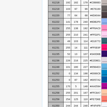
61218
192
182
179
#C0B6B3
___
61219
103
97
96
#676160
___
61220
77
64
68
#4D4044
___
61222
141
178
240
#8DB2F0
___
61224
255
138
192
#FF8AC0
___
61225
255
210
241
#FFD2F1
___
61230
49
103
114
#316772
___
61231
255
14
111
#FF0E6F
___
61235
52
13
107
#340D6B
___
61236
226
216
225
#E2D8E1
___
61249
101
180
227
#65B4E3
___
61252
0
134
198
#0086C6
___
61253
0
87
162
#0057A2
___
61255
170
5
148
#AA0594
___
61258
255
201
167
#FFC9A7
___
61259
254
125
110
#FE7D6E
___
61350
244
244
248
#F4F4F8
___