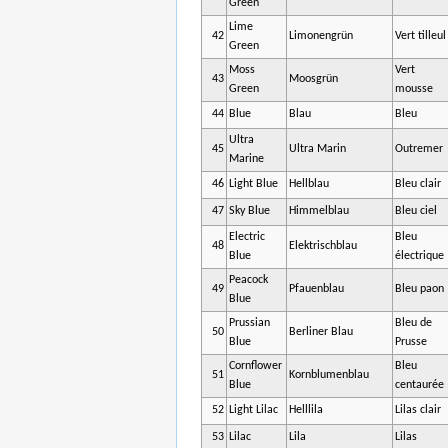
Green
Lime
42
Limonengrün
Vert tilleul
Green
Moss
Vert
43
Moosgrün
Green
mousse
44
Blue
Blau
Bleu
Ultra
45
Ultra Marin
Outremer
Marine
46
Light Blue
Hellblau
Bleu clair
47
Sky Blue
Himmelblau
Bleu ciel
Electric
Bleu
48
Elektrischblau
Blue
électrique
Peacock
49
Pfauenblau
Bleu paon
Blue
Prussian
Bleu de
50
Berliner Blau
Blue
Prusse
Cornflower
Bleu
51
Kornblumenblau
Blue
centaurée
52
Light Lilac
Helllila
Lilas clair
53
Lilac
Lila
Lilas