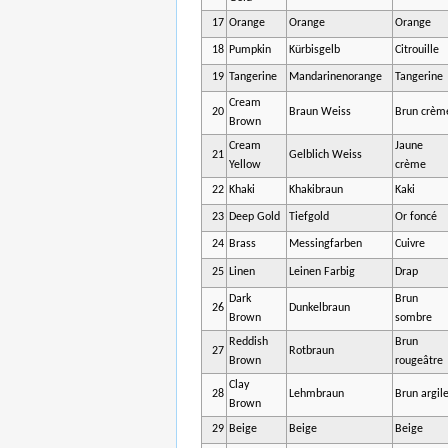
17
Orange
Orange
Orange
18
Pumpkin
Kürbisgelb
Citrouille
19
Tangerine
Mandarinenorange
Tangerine
Cream
20
Braun Weiss
Brun crèm
Brown
Cream
Jaune
21
Gelblich Weiss
Yellow
crème
22
Khaki
Khakibraun
Kaki
23
Deep Gold
Tiefgold
Or foncé
24
Brass
Messingfarben
Cuivre
25
Linen
Leinen Farbig
Drap
Dark
Brun
26
Dunkelbraun
Brown
sombre
Reddish
Brun
27
Rotbraun
Brown
rougeâtre
Clay
28
Lehmbraun
Brun argil
Brown
29
Beige
Beige
Beige