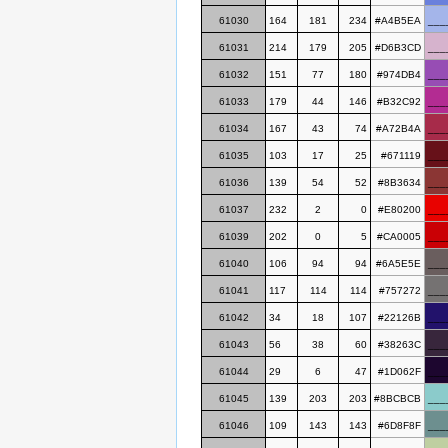
61030
164
181
234
#A4B5EA
___
61031
214
179
205
#D6B3CD
___
61032
151
77
180
#974DB4
___
61033
179
44
146
#B32C92
___
61034
167
43
74
#A72B4A
___
61035
103
17
25
#671119
___
61036
139
54
52
#8B3634
___
61037
232
2
0
#E80200
___
61039
202
0
5
#CA0005
___
61040
106
94
94
#6A5E5E
___
61041
117
114
114
#757272
___
61042
34
18
107
#22126B
___
61043
56
38
60
#38263C
___
61044
29
6
47
#1D062F
___
61045
139
203
203
#8BCBCB
___
61046
109
143
143
#6D8F8F
___