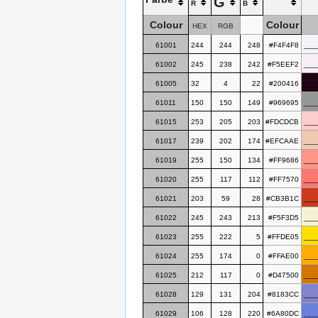
G
R
B
Colour
Colour
HEX
RGB
61001
244
244
248
#F4F4F8
___
61002
245
238
242
#F5EEF2
___
61005
32
4
22
#200416
___
61011
150
150
149
#969695
___
61015
253
205
203
#FDCDCB
___
61017
239
202
174
#EFCAAE
___
61019
255
150
134
#FF9686
___
61020
255
117
112
#FF7570
___
61021
203
59
28
#CB3B1C
___
61022
245
243
213
#F5F3D5
___
61023
255
222
5
#FFDE05
___
61024
255
174
0
#FFAE00
___
61025
212
117
0
#D47500
___
61028
129
131
204
#8183CC
___
61029
106
128
220
#6A80DC
___