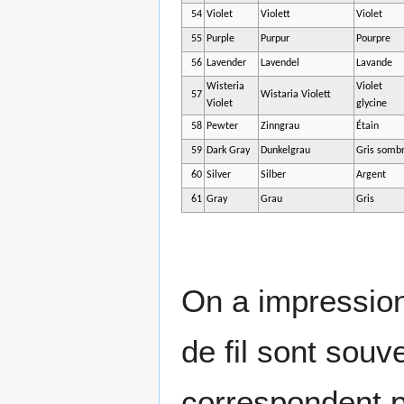
54
Violet
Violett
Violet
55
Purple
Purpur
Pourpre
56
Lavender
Lavendel
Lavande
Wisteria
Violet
57
Wistaria Violett
Violet
glycine
58
Pewter
Zinngrau
Étain
59
Dark Gray
Dunkelgrau
Gris somb
60
Silver
Silber
Argent
61
Gray
Grau
Gris
On a impression
de fil sont souv
correspondent 