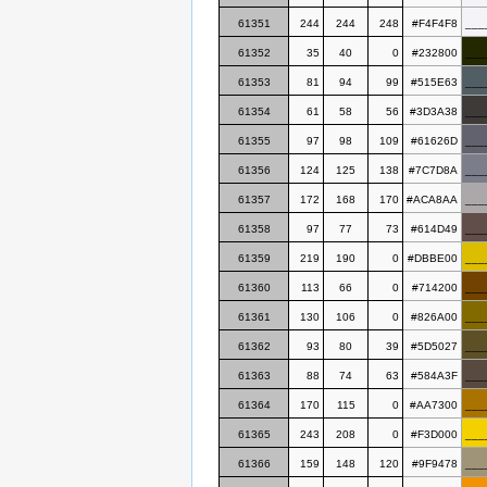
61351
244
244
248
#F4F4F8
___
61352
35
40
0
#232800
___
61353
81
94
99
#515E63
___
61354
61
58
56
#3D3A38
___
61355
97
98
109
#61626D
___
61356
124
125
138
#7C7D8A
___
61357
172
168
170
#ACA8AA
___
61358
97
77
73
#614D49
___
61359
219
190
0
#DBBE00
___
61360
113
66
0
#714200
___
61361
130
106
0
#826A00
___
61362
93
80
39
#5D5027
___
61363
88
74
63
#584A3F
___
61364
170
115
0
#AA7300
___
61365
243
208
0
#F3D000
___
61366
159
148
120
#9F9478
___