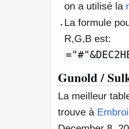
on a utilisé la
La formule pour
R,G,B est:
="#"&DEC2H
Gunold / Sul
La meilleur tab
trouve à
Embroi
December 8, 2020