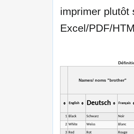
imprimer plutôt s
Excel/PDF/HTM
Définit
Names/ noms "brother"
Deutsch
English
Français
1
Black
Schwarz
Noir
2
White
Weiss
Blanc
3
Red
Rot
Rouge