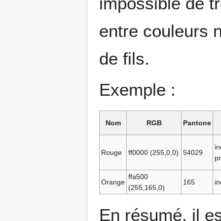
impossible de t
entre couleurs 
de fils.
Exemple :
Nom
RGB
Pantone
i
Rouge
ff0000 (255,0,0)
54029
p
ffa500
Orange
165
i
(255,165,0)
En résumé, il e