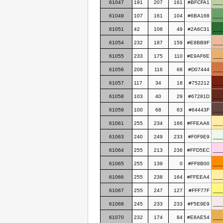
61047
191
207
161
#BFCFA1
___
61049
107
161
104
#6BA168
___
61051
42
108
49
#2A6C31
___
61054
232
187
159
#E8BB9F
___
61055
233
175
110
#E9AF6E
___
61056
208
116
68
#D07444
___
61057
117
34
18
#752212
___
61058
103
40
29
#67281D
___
61059
100
68
63
#64443F
___
61061
255
234
166
#FFEAA6
___
61063
240
249
233
#F0F9E9
___
61064
255
213
236
#FFD5EC
___
61065
255
139
0
#FF8B00
___
61066
255
238
164
#FFEEA4
___
61067
255
247
127
#FFF77F
___
61068
245
233
233
#F5E9E9
___
61070
232
174
84
#E8AE54
___