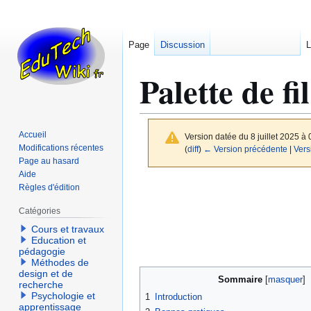
Page
Discussion
L
Palette de fi
Accueil
Version datée du 8 juillet 2025 à
Modifications récentes
(
diff
)
← Version précédente
|
Vers
Page au hasard
Aide
Aller
Aller
Règles d'édition
à
à
Catégories
la
la
Cours et travaux
navigation
recherche
Education et
pédagogie
Méthodes de
design et de
Sommaire
recherche
Psychologie et
1
Introduction
apprentissage