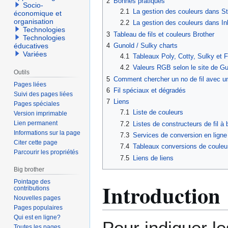
2
Bonnes pratiques
Socio-
2.1
La gestion des couleurs dans St
économique et
organisation
2.2
La gestion des couleurs dans In
Technologies
3
Tableau de fils et couleurs Brother
Technologies
4
Gunold / Sulky charts
éducatives
Variées
4.1
Tableaux Poly, Cotty, Sulky et F
4.2
Valeurs RGB selon le site de G
Outils
5
Comment chercher un no de fil avec u
Pages liées
6
Fil spéciaux et dégradés
Suivi des pages liées
7
Liens
Pages spéciales
7.1
Liste de couleurs
Version imprimable
Lien permanent
7.2
Listes de constructeurs de fil à 
Informations sur la page
7.3
Services de conversion en ligne 
Citer cette page
7.4
Tableaux conversions de couleur
Parcourir les propriétés
7.5
Liens de liens
Big brother
Pointage des
Introduction
contributions
Nouvelles pages
Pages populaires
Qui est en ligne?
Pour indiquer l
Toutes les pages