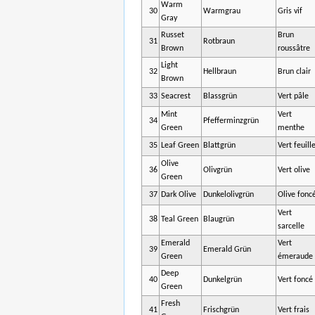
Warm
30
Warmgrau
Gris vif
Gray
Russet
Brun
31
Rotbraun
Brown
roussâtre
Light
32
Hellbraun
Brun clair
Brown
33
Seacrest
Blassgrün
Vert pâle
Mint
Vert
34
Pfefferminzgrün
Green
menthe
35
Leaf Green
Blattgrün
Vert feuill
Olive
36
Olivgrün
Vert olive
Green
37
Dark Olive
Dunkelolivgrün
Olive fonc
Vert
38
Teal Green
Blaugrün
sarcelle
Emerald
Vert
39
Emerald Grün
Green
émeraude
Deep
40
Dunkelgrün
Vert foncé
Green
Fresh
41
Frischgrün
Vert frais