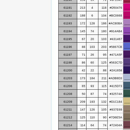
61191
213
4
118
#D50476
___
61192
188
6
104
#BC0668
___
61193
172
128
186
#AC80BA
___
61194
145
74
180
#914AB4
___
61195
67
20
103
#431467
___
61196
88
103
203
#5867CB
___
61197
71
26
95
#471A5F
___
61198
86
60
125
#563C7D
___
61200
42
22
88
#2A1658
___
61203
173
184
211
#ADB8D3
___
61206
65
93
115
#415D73
___
61208
50
87
74
#32574A
___
61209
209
193
132
#D1C184
___
61211
147
126
105
#937E69
___
61212
125
110
90
#7D6E5A
___
61214
114
64
74
#72404A
___