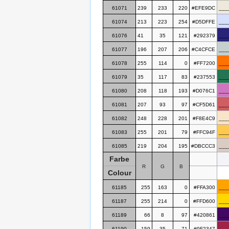
61071
239
233
220
#EFE9DC
___
61074
213
223
254
#D5DFFE
___
61076
41
35
121
#292379
___
61077
196
207
206
#C4CFCE
___
61078
255
114
0
#FF7200
___
61079
35
117
83
#237553
___
61080
208
118
193
#D076C1
___
61081
207
93
97
#CF5D61
___
61082
248
228
201
#F8E4C9
___
61083
255
201
79
#FFC94F
___
61085
219
204
195
#DBCCC3
___
Farbe
R
G
B
Colour
61185
255
163
0
#FFA300
___
61187
255
214
0
#FFD600
___
61189
66
8
97
#420861
___
61190
159
35
71
#9F2347
___