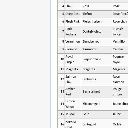
4
Pink
Rosa
Rose
5
Deep Rose
Tiefrot
Rose fonc
6
Flesh Pink
Fleischfarben
Rose chair
Dark
Fuchsia
7
Dunkelviolett
Fuchsia
foncé
8
Vermillion
Zinnoberrot
Vermillon
9
Carmine
Karminrot
Carmin
Royal
Pourpre
10
Purpur royale
Purple
royal
11
Magenta
Magenta
Magenta
Salmon
Rose
12
Lachsrosa
Pink
saumon
Amber
Rouge
13
Bernsteinrot
Red
ambre
Lemon
14
Zitronengelb
Jaune citr
Yellow
15
Yellow
Gelb
Jaune
Harvest
16
Erntegold
Or blé
Gold