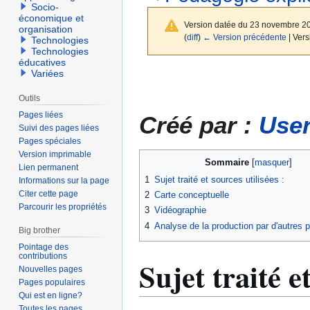
Socio-
économique et
Version datée du 23 novembre 2
organisation
(
diff
)
← Version précédente
| Vers
Technologies
Technologies
éducatives
Variées
Aller
Aller
à
à
Outils
la
la
Pages liées
Créé par :
User
navigation
recherche
Suivi des pages liées
Pages spéciales
Version imprimable
Sommaire
Lien permanent
1
Sujet traité et sources utilisées :
Informations sur la page
Citer cette page
2
Carte conceptuelle
Parcourir les propriétés
3
Vidéographie
4
Analyse de la production par d'autres p
Big brother
Pointage des
contributions
Sujet traité e
Nouvelles pages
Pages populaires
Qui est en ligne?
Toutes les pages