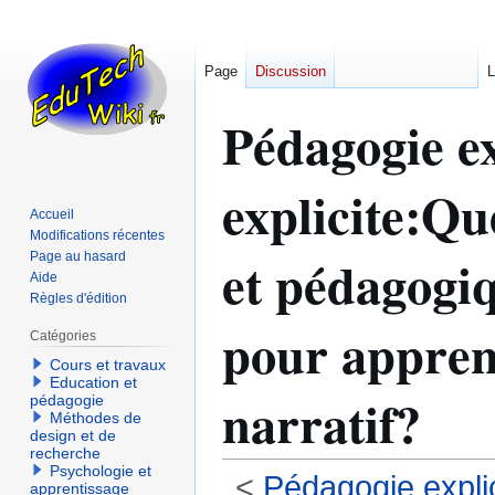
Page
Discussion
L
Pédagogie ex
explicite:Qu
Accueil
Modifications récentes
et pédagogiq
Page au hasard
Aide
Règles d'édition
pour appren
Catégories
Cours et travaux
Education et
narratif?
pédagogie
Méthodes de
design et de
recherche
Psychologie et
<
Pédagogie explic
apprentissage