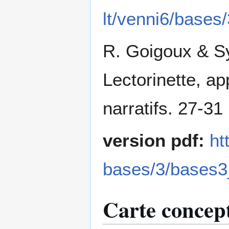
lt/venni6/base
R. Goigoux & Sy
Lectorinette, a
narratifs. 27-31
version pdf:
ht
bases/3/bases3
Carte concept