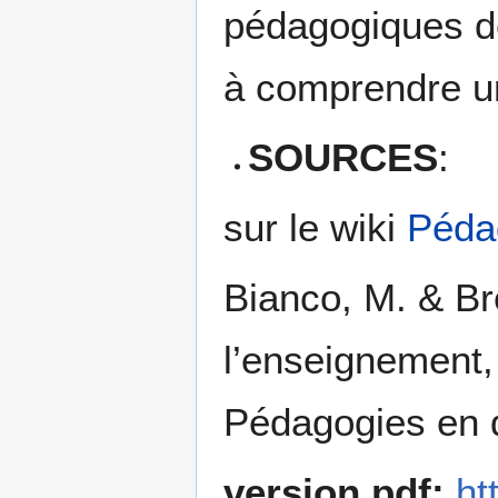
pédagogiques de
à comprendre un
SOURCES
:
sur le wiki
Pédag
Bianco, M. & Bre
l’enseignement
Pédagogies en 
version pdf:
ht