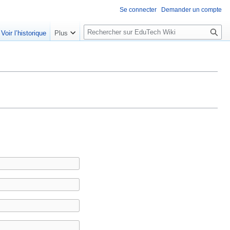
Se connecter
Demander un compte
R
Voir l’historique
Plus
e
c
h
e
r
c
h
e
r