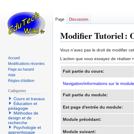
Page
Discussion
Modifier Tutoriel : 
Aller
Aller
Vous n’avez pas le droit de modifier cet
à
à
Accueil
L’action que vous essayez de réaliser n
la
la
Modifications récentes
navigation
recherche
Page au hasard
Fait partie du cours:
Aide
Règles d'édition
Navigation/informations sur le modul
Catégories
Fait partie du module:
Cours et travaux
Education et
Est page d'entrée du module:
pédagogie
Méthodes de
design et de
Module précédant:
recherche
Psychologie et
Module suivant:
apprentissage