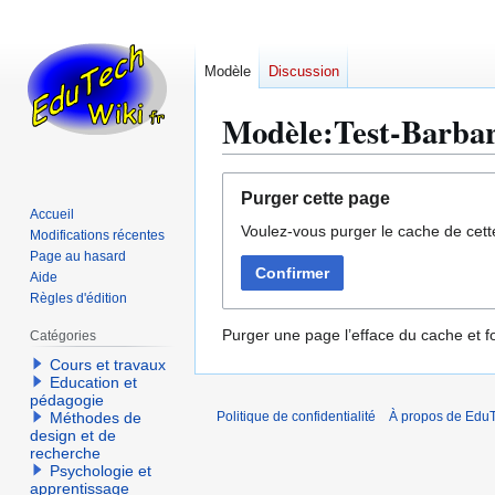
Modèle
Discussion
Modèle:Test-Barba
Aller
Aller
Purger cette page
à
à
Accueil
Voulez-vous purger le cache de cett
la
la
Modifications récentes
navigation
recherche
Page au hasard
Confirmer
Aide
Règles d'édition
Purger une page l’efface du cache et fo
Catégories
Cours et travaux
Education et
pédagogie
Méthodes de
Politique de confidentialité
À propos de EduT
design et de
recherche
Psychologie et
apprentissage