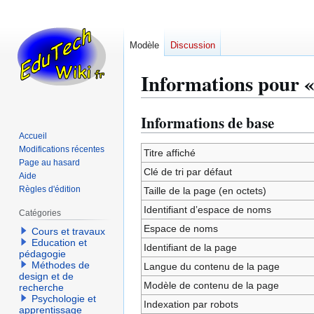
Modèle
Discussion
Informations pour «
Informations de base
Aller
Aller
à
à
Accueil
Modifications récentes
la
la
Titre affiché
Page au hasard
navigation
recherche
Clé de tri par défaut
Aide
Règles d'édition
Taille de la page (en octets)
Identifiant dʼespace de noms
Catégories
Espace de noms
Cours et travaux
Education et
Identifiant de la page
pédagogie
Méthodes de
Langue du contenu de la page
design et de
Modèle de contenu de la page
recherche
Psychologie et
Indexation par robots
apprentissage