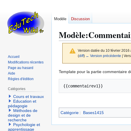
Modèle
Discussion
Modèle
:
Commentai
Version datée du 10 février 2016
(
diff
)
← Version précédente
| Vers
Accueil
Modifications récentes
Page au hasard
Aller
Aller
Template pour la partie commentaire de
Aide
à
à
Règles d'édition
la
la
Catégories
navigation
recherche
Cours et travaux
Education et
pédagogie
Méthodes de
Catégorie
:
Bases1415
design et de
recherche
Psychologie et
apprentissage