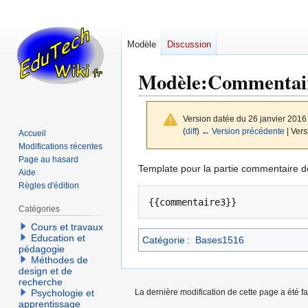
Modèle
Discussion
Modèle
:
Commentai
Version datée du 26 janvier 2016
(
diff
)
← Version précédente
| Vers
Accueil
Modifications récentes
Page au hasard
Aller
Aller
Template pour la partie commentaire de
Aide
à
à
Règles d'édition
la
la
Catégories
navigation
recherche
Cours et travaux
Education et
Catégorie
:
Bases1516
pédagogie
Méthodes de
design et de
recherche
La dernière modification de cette page a été fa
Psychologie et
apprentissage