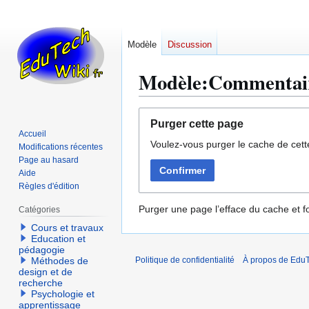
Modèle
Discussion
Modèle:Commentai
Aller
Aller
Purger cette page
à
à
Accueil
Voulez-vous purger le cache de cett
la
la
Modifications récentes
navigation
recherche
Page au hasard
Confirmer
Aide
Règles d'édition
Purger une page l’efface du cache et fo
Catégories
Cours et travaux
Education et
pédagogie
Méthodes de
Politique de confidentialité
À propos de EduT
design et de
recherche
Psychologie et
apprentissage