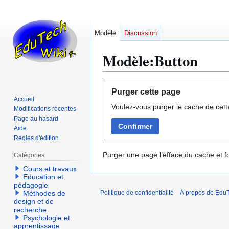
Modèle
Discussion
Modèle:Button
Aller
Aller
Purger cette page
à
à
Accueil
Voulez-vous purger le cache de cett
la
la
Modifications récentes
navigation
recherche
Page au hasard
Confirmer
Aide
Règles d'édition
Purger une page l’efface du cache et fo
Catégories
Cours et travaux
Education et
pédagogie
Méthodes de
Politique de confidentialité
À propos de EduT
design et de
recherche
Psychologie et
apprentissage