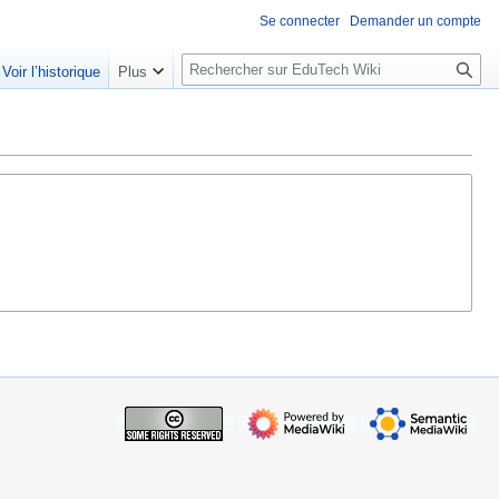
Se connecter
Demander un compte
R
Voir l’historique
Plus
e
c
h
e
r
c
h
e
r