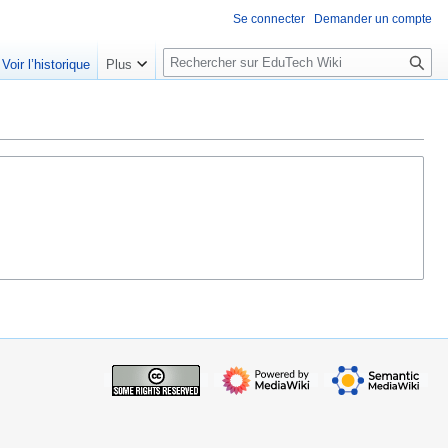
Se connecter
Demander un compte
R
Voir l’historique
Plus
e
c
h
e
r
c
h
e
r