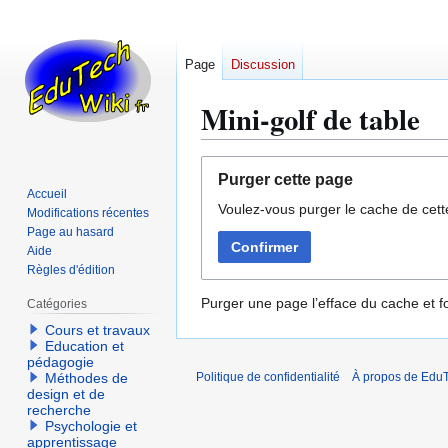
Page
Discussion
Mini-golf de table
Aller
Aller
Purger cette page
à
à
Accueil
Voulez-vous purger le cache de cett
la
la
Modifications récentes
navigation
recherche
Page au hasard
Confirmer
Aide
Règles d'édition
Purger une page l’efface du cache et fo
Catégories
Cours et travaux
Education et
pédagogie
Méthodes de
Politique de confidentialité
À propos de EduT
design et de
recherche
Psychologie et
apprentissage