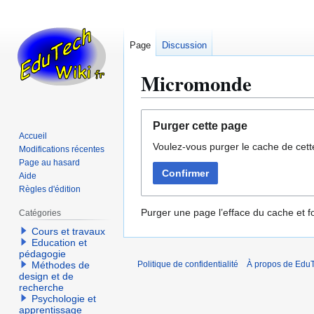
Page
Discussion
Micromonde
Aller
Aller
Purger cette page
à
à
Accueil
Voulez-vous purger le cache de cett
la
la
Modifications récentes
navigation
recherche
Page au hasard
Confirmer
Aide
Règles d'édition
Purger une page l’efface du cache et fo
Catégories
Cours et travaux
Education et
pédagogie
Méthodes de
Politique de confidentialité
À propos de EduT
design et de
recherche
Psychologie et
apprentissage