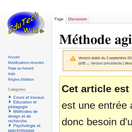
Page
Discussion
Méthode agi
Accueil
Version datée du 3 septembre 20
Modifications récentes
(
diff
)
← Version précédente
| Vers
Page au hasard
Aide
Aller
Aller
Règles d'édition
Cet article es
à
à
Catégories
la
la
Cours et travaux
navigation
recherche
est une entrée 
Education et
pédagogie
Méthodes de
design et de
donc besoin d'u
recherche
Psychologie et
apprentissage