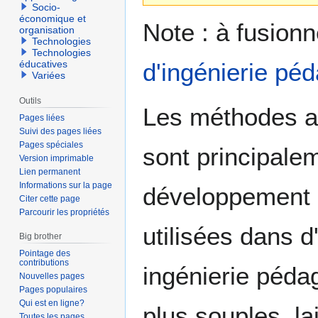
Socio-
économique et
Note : à fusion
organisation
Technologies
Technologies
d'ingénierie pé
éducatives
Variées
Outils
Les méthodes agi
Pages liées
Suivi des pages liées
Pages spéciales
sont principale
Version imprimable
Lien permanent
Informations sur la page
développement d
Citer cette page
Parcourir les propriétés
utilisées dans d
Big brother
Pointage des
contributions
ingénierie pédag
Nouvelles pages
Pages populaires
Qui est en ligne?
plus souples, la
Toutes les pages