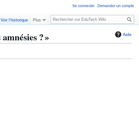
Se connecter
Demander un compte
R
Voir l’historique
Plus
e
c
 amnésies ? »
Aide
h
e
r
c
h
e
r