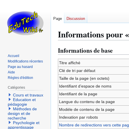
Page
Discussion
Informations pour «
Informations de base
Aller
Aller
à
à
Accueil
Modifications récentes
la
la
Titre affiché
Page au hasard
navigation
recherche
Clé de tri par défaut
Aide
Règles d'édition
Taille de la page (en octets)
Identifiant dʼespace de noms
Catégories
Identifiant de la page
Cours et travaux
Education et
Langue du contenu de la page
pédagogie
Méthodes de
Modèle de contenu de la page
design et de
Indexation par robots
recherche
Psychologie et
Nombre de redirections vers cette pa
apprentissage