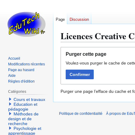
Page
Discussion
Licences Creative 
Aller
Aller
Purger cette page
à
à
Accueil
Voulez-vous purger le cache de cett
la
la
Modifications récentes
navigation
recherche
Page au hasard
Confirmer
Aide
Règles d'édition
Purger une page l’efface du cache et fo
Catégories
Cours et travaux
Education et
pédagogie
Méthodes de
Politique de confidentialité
À propos de EduT
design et de
recherche
Psychologie et
apprentissage