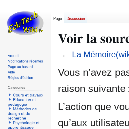
Page
Discussion
Voir la sou
←
La Mémoire(wik
Accueil
Modifications récentes
Aller
Aller
Page au hasard
Vous n’avez pas 
Aide
à
à
Règles d'édition
la
la
raison suivante 
navigation
recherche
Catégories
Cours et travaux
Education et
L’action que vo
pédagogie
Méthodes de
design et de
recherche
qu’aux utilisate
Psychologie et
apprentissage