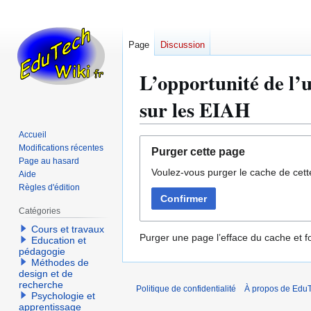
Page
Discussion
L’opportunité de l’u
sur les EIAH
Accueil
Aller
Aller
Modifications récentes
Purger cette page
à
à
Page au hasard
Voulez-vous purger le cache de cett
la
la
Aide
Règles d'édition
navigation
recherche
Confirmer
Catégories
Cours et travaux
Purger une page l’efface du cache et fo
Education et
pédagogie
Méthodes de
design et de
recherche
Politique de confidentialité
À propos de EduT
Psychologie et
apprentissage