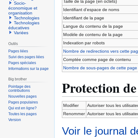
Taille de la page (en octets)
Socio-
économique et
Identifiant dʼespace de noms
organisation
Identifiant de la page
Technologies
Technologies
Langue du contenu de la page
éducatives
Variées
Modèle de contenu de la page
Indexation par robots
Outils
Nombre de redirections vers cette pa
Pages liées
Suivi des pages liées
Comptée comme page de contenu
Pages spéciales
Nombre de sous-pages de cette page
Informations sur la page
Big brother
Protection de
Pointage des
contributions
Nouvelles pages
Pages populaires
Modifier
Autoriser tous les utilisateu
Qui est en ligne?
Renommer
Autoriser tous les utilisateu
Toutes les pages
Version
Voir le journal 