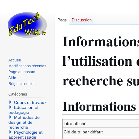
Page
Discussion
Information
l’utilisatio
Accueil
Modifications récentes
recherche s
Page au hasard
Aide
Règles d'édition
Catégories
Informations
Aller
Aller
Cours et travaux
à
à
Education et
pédagogie
la
la
Méthodes de
navigation
recherche
design et de
Titre affiché
recherche
Clé de tri par défaut
Psychologie et
apprentissage