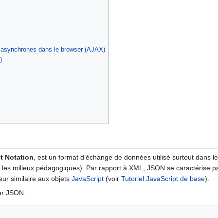
s asynchrones dans le browser (AJAX)
)
t Notation
, est un format d’échange de données utilisé surtout dans l
es milieux pédagogiques). Par rapport à XML, JSON se caractérise par 
eur similaire aux objets
JavaScript
(voir
Tutoriel JavaScript de base
).
er JSON :