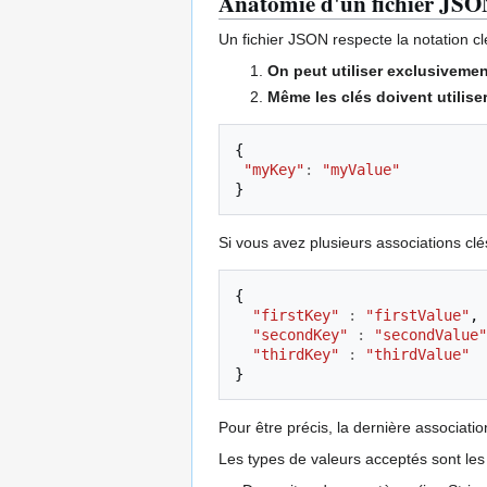
Anatomie d'un fichier JS
Un fichier JSON respecte la notation c
On peut utiliser exclusiveme
Même les clés doivent utilise
{
"myKey"
:
"myValue"
}
Si vous avez plusieurs associations clés
{
"firstKey"
:
"firstValue"
,
"secondKey"
:
"secondValue"
"thirdKey"
:
"thirdValue"
}
Pour être précis, la dernière associati
Les types de valeurs acceptés sont les 