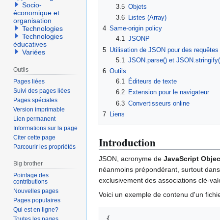
Socio-
3.5
Objets
économique et
3.6
Listes (Array)
organisation
4
Same-origin policy
Technologies
Technologies
4.1
JSONP
éducatives
5
Utilisation de JSON pour des requête
Variées
5.1
JSON.parse() et JSON.stringify(
Outils
6
Outils
6.1
Éditeurs de texte
Pages liées
Suivi des pages liées
6.2
Extension pour le navigateur
Pages spéciales
6.3
Convertisseurs online
Version imprimable
7
Liens
Lien permanent
Informations sur la page
Citer cette page
Introduction
Parcourir les propriétés
JSON, acronyme de
JavaScript Objec
Big brother
néanmoins prépondérant, surtout dans l
Pointage des
exclusivement des associations clé-val
contributions
Nouvelles pages
Voici un exemple de contenu d'un fichi
Pages populaires
Qui est en ligne?
{
Toutes les pages