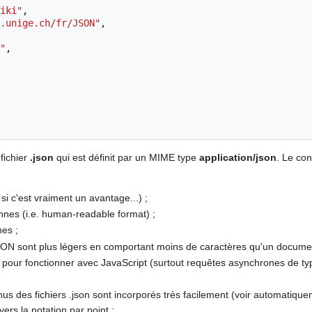
iki"
,
.unige.ch/fr/JSON"
,
"
,
fichier
.json
qui est définit par un MIME type
application/json
. Le co
si c'est vraiment un avantage...) ;
onnes (i.e. human-readable format) ;
es ;
 JSON sont plus légers en comportant moins de caractères qu'un docum
 pour fonctionner avec JavaScript (surtout requêtes asynchrones de t
enus des fichiers .json sont incorporés très facilement (voir automatiqu
vers la notation par point :