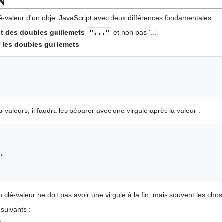
ON
lé-valeur d'un objet JavaScript avec deux différences fondamentales :
nt des doubles guillemets
"..."
et non pas '...'
r les doubles guillemets
-valeurs, il faudra les séparer avec une virgule après la valeur :
,
on clé-valeur ne doit pas avoir une virgule à la fin, mais souvent les c
suivants :