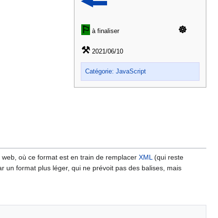
◀▬
⚐
☸
à finaliser
⚒
2021/06/10
Catégorie: JavaScript
e web, où ce format est en train de remplacer
XML
(qui reste
un format plus léger, qui ne prévoit pas des balises, mais