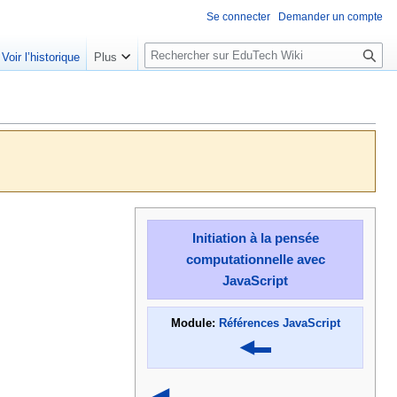
Se connecter
Demander un compte
R
Voir l’historique
Plus
e
c
h
e
r
c
h
e
r
Initiation à la pensée
computationnelle avec
JavaScript
Module:
Références JavaScript
◀▬