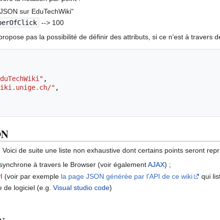
"JSON sur EduTechWiki"
berOfClick
--> 100
pose pas la possibilité de définir des attributs, si ce n'est à travers
EduTechWiki"
,
iki.unige.ch/"
,
ON
Voici de suite une liste non exhaustive dont certains points seront repris
ynchrone à travers le Browser (voir également
AJAX
) ;
I
(voir par exemple
la page JSON générée par l'API de ce wiki
qui li
 de logiciel (e.g.
Visual studio code
)