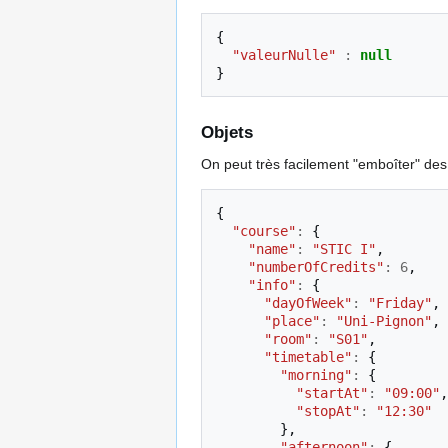
{
"valeurNulle"
:
null
}
Objets
On peut très facilement "emboîter" des o
{
"course"
:
{
"name"
:
"STIC I"
,
"numberOfCredits"
:
6
,
"info"
:
{
"dayOfWeek"
:
"Friday"
,
"place"
:
"Uni-Pignon"
,
"room"
:
"S01"
,
"timetable"
:
{
"morning"
:
{
"startAt"
:
"09:00"
,
"stopAt"
:
"12:30"
},
"afternoon"
:
{