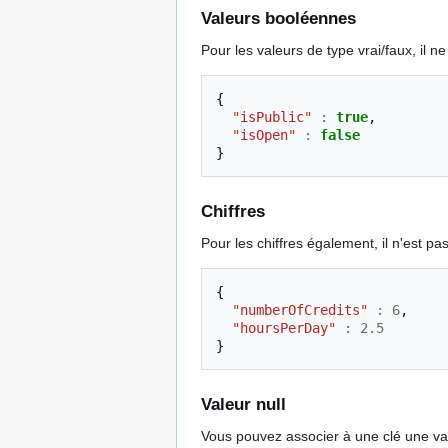
Valeurs booléennes
Pour les valeurs de type vrai/faux, il ne
{
"isPublic"
:
true
,
"isOpen"
:
false
}
Chiffres
Pour les chiffres également, il n'est pa
{
"numberOfCredits"
:
6
,
"hoursPerDay"
:
2.5
}
Valeur null
Vous pouvez associer à une clé une val