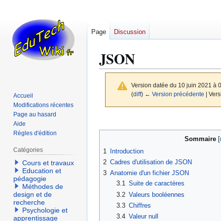
Page
Discussion
JSON
Version datée du 10 juin 2021 à 
(
diff
)
← Version précédente
| Vers
Accueil
Modifications récentes
Page au hasard
Aller
Aller
Aide
à
à
Règles d'édition
Sommaire
la
la
Catégories
1
Introduction
navigation
recherche
2
Cadres d'utilisation de JSON
Cours et travaux
Education et
3
Anatomie d'un fichier JSON
pédagogie
3.1
Suite de caractères
Méthodes de
design et de
3.2
Valeurs booléennes
recherche
3.3
Chiffres
Psychologie et
3.4
Valeur null
apprentissage