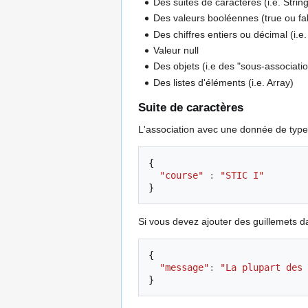
Des suites de caractères (i.e. Strin
Des valeurs booléennes (true ou fa
Des chiffres entiers ou décimal (i.
Valeur null
Des objets (i.e des "sous-associatio
Des listes d'éléments (i.e. Array)
Suite de caractères
L'association avec une donnée de type S
{
"course"
:
"STIC I"
}
Si vous devez ajouter des guillemets dan
{
"message"
:
"La plupart des 
}