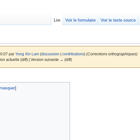
Lire
Voir le formulaire
Voir le texte source
00:07 par
Yong Xin Lam
(
discussion
|
contributions
)
(Corrections orthographiques)
ion actuelle (diff) | Version suivante → (diff)