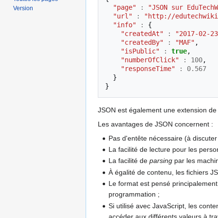
"page"
:
"JSON sur EduTechW
Version
"url"
:
"http://edutechwiki
"info"
:
{
"createdAt"
:
"2017-02-23
"createdBy"
:
"MAF"
,
"isPublic"
:
true
,
"numberOfClick"
:
100
,
"responseTime"
:
0.567
}
}
JSON est également une extension de 
Les avantages de JSON concernent :
Pas d'entête nécessaire (à discuter 
La facilité de lecture pour les pers
La facilité de
parsing
par les machin
À égalité de contenu, les fichiers
Le format est pensé principalement
programmation ;
Si utilisé avec JavaScript, les cont
accéder aux différents valeurs à tra