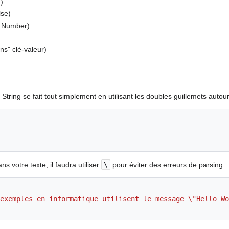
g)
lse)
e. Number)
ns" clé-valeur)
tring se fait tout simplement en utilisant les doubles guillemets autour
s votre texte, il faudra utiliser
\
pour éviter des erreurs de parsing :
exemples en informatique utilisent le message \"Hello Wo