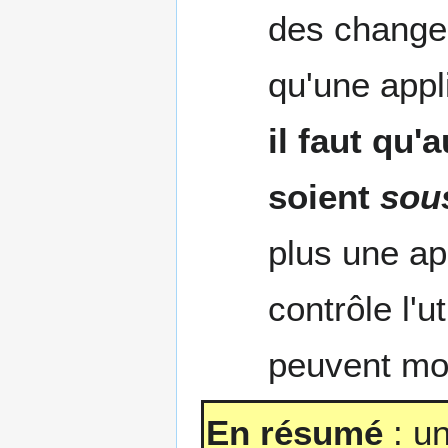
des changem
qu'une appl
il faut qu
soient
sous
plus une app
contrôle l'u
peuvent modi
En résumé
: un