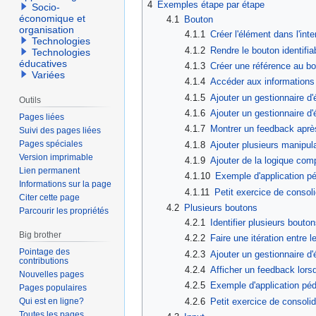
4
Exemples étape par étape
Socio-
économique et
4.1
Bouton
organisation
4.1.1
Créer l'élément dans l'inte
Technologies
4.1.2
Rendre le bouton identifia
Technologies
éducatives
4.1.3
Créer une référence au b
Variées
4.1.4
Accéder aux informations
4.1.5
Ajouter un gestionnaire 
Outils
4.1.6
Ajouter un gestionnaire d
Pages liées
4.1.7
Montrer un feedback après
Suivi des pages liées
Pages spéciales
4.1.8
Ajouter plusieurs manipul
Version imprimable
4.1.9
Ajouter de la logique com
Lien permanent
4.1.10
Exemple d'application p
Informations sur la page
4.1.11
Petit exercice de consoli
Citer cette page
4.2
Plusieurs boutons
Parcourir les propriétés
4.2.1
Identifier plusieurs boutons
Big brother
4.2.2
Faire une itération entre
Pointage des
4.2.3
Ajouter un gestionnaire 
contributions
4.2.4
Afficher un feedback lors
Nouvelles pages
4.2.5
Exemple d'application pé
Pages populaires
4.2.6
Petit exercice de consolid
Qui est en ligne?
Toutes les pages