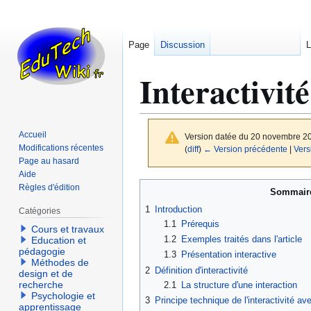
Page
Discussion
L
Interactivit
Accueil
Version datée du 20 novembre 2
Modifications récentes
(
diff
)
← Version précédente
|
Vers
Page au hasard
Aide
Aller
Aller
Règles d'édition
Sommair
à
à
1
Introduction
Catégories
la
la
1.1
Prérequis
Cours et travaux
navigation
recherche
1.2
Exemples traités dans l'article
Education et
pédagogie
1.3
Présentation interactive
Méthodes de
2
Définition d'interactivité
design et de
recherche
2.1
La structure d'une interaction
Psychologie et
3
Principe technique de l'interactivité a
apprentissage