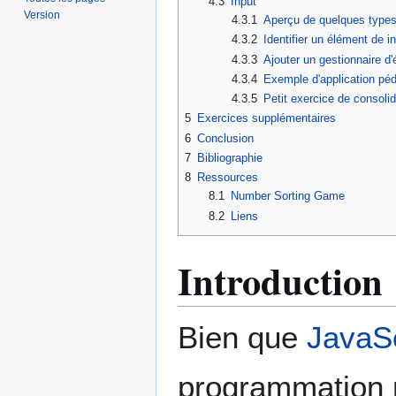
4.3
Input
Version
4.3.1
Aperçu de quelques types
4.3.2
Identifier un élément de i
4.3.3
Ajouter un gestionnaire d
4.3.4
Exemple d'application pé
4.3.5
Petit exercice de consolid
5
Exercices supplémentaires
6
Conclusion
7
Bibliographie
8
Ressources
8.1
Number Sorting Game
8.2
Liens
Introduction
Bien que
JavaSc
programmation mu