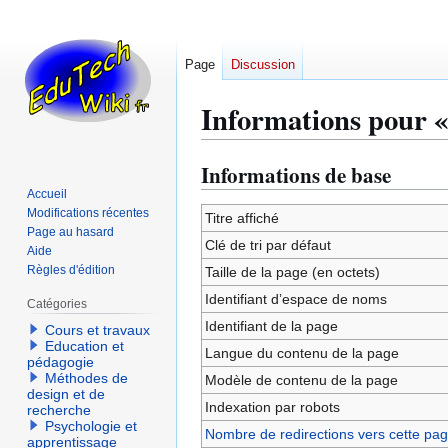
Page
Discussion
Informations pour « 
Informations de base
Aller
Aller
à
à
Accueil
Modifications récentes
la
la
Titre affiché
Page au hasard
navigation
recherche
Clé de tri par défaut
Aide
Règles d'édition
Taille de la page (en octets)
Identifiant dʼespace de noms
Catégories
Identifiant de la page
Cours et travaux
Education et
Langue du contenu de la page
pédagogie
Méthodes de
Modèle de contenu de la page
design et de
Indexation par robots
recherche
Psychologie et
Nombre de redirections vers cette pa
apprentissage