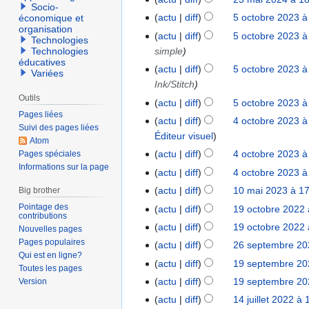
2
c
Socio-
v
3
actu
diff
5 octobre 2023 à
économique et
5
e
e
organisation
m
o
actu
diff
5 octobre 2023 à
m
Technologies
m
a
c
simple
Technologies
b
b
i
éducatives
t
r
actu
diff
5 octobre 2023 à
r
Variées
2
o
e
Ink/Stitch
e
0
b
2
Outils
2
actu
diff
5 octobre 2023 à
2
r
0
Pages liées
0
actu
diff
4 octobre 2023 à
4
4
e
Suivi des pages liées
2
2
Éditeur visuel
o
2
Atom
5
4
c
actu
diff
4 octobre 2023 à
Pages spéciales
0
Informations sur la page
t
2
actu
diff
4 octobre 2023 à
o
3
actu
diff
10 mai 2023 à 1
Big brother
1
b
0
Pointage des
actu
diff
19 octobre 2022 
1
r
contributions
m
9
actu
diff
19 octobre 2022 
e
Nouvelles pages
a
o
Pages populaires
2
actu
diff
26 septembre 20
2
i
c
Qui est en ligne?
0
A
6
actu
diff
19 septembre 20
1
2
Toutes les pages
t
2
u
s
9
actu
diff
19 septembre 20
Version
0
o
3
c
e
s
A
2
actu
diff
14 juillet 2022 à 
1
b
u
p