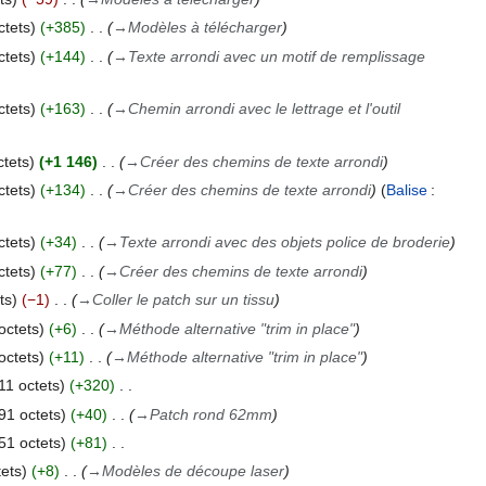
ctets
+385
→
Modèles à télécharger
ctets
+144
→
Texte arrondi avec un motif de remplissage
ctets
+163
→
Chemin arrondi avec le lettrage et l'outil
ctets
+1 146
→
Créer des chemins de texte arrondi
ctets
+134
→
Créer des chemins de texte arrondi
Balise
:
ctets
+34
→
Texte arrondi avec des objets police de broderie
ctets
+77
→
Créer des chemins de texte arrondi
ts
−1
→
Coller le patch sur un tissu
octets
+6
→
Méthode alternative "trim in place"
octets
+11
→
Méthode alternative "trim in place"
11 octets
+320
91 octets
+40
→
Patch rond 62mm
51 octets
+81
ets
+8
→
Modèles de découpe laser