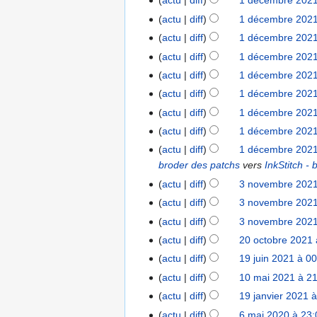
actu
diff
1 décembre 2021
1
o
t
d
actu
diff
1 décembre 2021
n
i
é
s
actu
diff
1 décembre 2021
o
c
actu
diff
1 décembre 2021
n
e
s
actu
diff
1 décembre 2021
m
actu
diff
1 décembre 2021
b
A
r
actu
diff
1 décembre 2021
u
e
actu
diff
1 décembre 2021
c
2
actu
diff
1 décembre 2021
u
0
broder des patchs
vers
InkStitch -
n
2
actu
diff
3 novembre 2021
3
r
1
n
é
actu
diff
3 novembre 2021
o
s
actu
diff
3 novembre 2021
v
u
actu
diff
20 octobre 2021 
2
e
m
0
actu
diff
19 juin 2021 à 0
1
m
é
o
9
actu
diff
10 mai 2021 à 2
1
b
d
c
j
0
r
e
actu
diff
19 janvier 2021 
1
t
u
m
e
s
9
actu
diff
6 mai 2020 à 23:
6