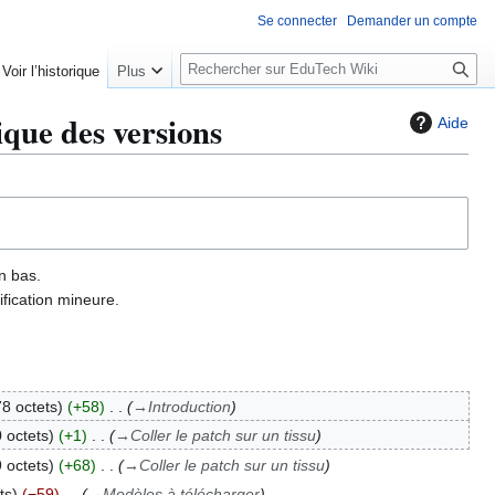
Se connecter
Demander un compte
R
Voir l’historique
Plus
e
c
rique des versions
Aide
h
e
r
c
h
e
n bas.
r
fication mineure.
8 octets
+58
→
Introduction
 octets
+1
→
Coller le patch sur un tissu
 octets
+68
→
Coller le patch sur un tissu
ts
−59
→
Modèles à télécharger