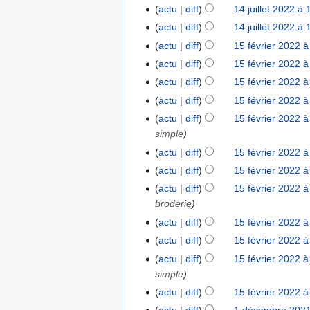
e
u
3
4
r
actu
diff
14 juillet 2022 à 
n
t
p
c
j
e
r
actu
diff
14 juillet 2022 à 
e
t
u
u
2
é
m
actu
diff
15 février 2022 à
1
e
n
i
0
s
b
5
m
r
actu
diff
15 février 2022 à
l
2
u
r
f
b
é
actu
diff
15 février 2022 à
l
2
m
e
é
r
s
e
actu
diff
15 février 2022 à
é
2
v
e
u
t
d
actu
diff
15 février 2022 à
0
r
2
m
2
e
simple
2
i
0
é
0
s
2
actu
diff
15 février 2022 à
e
2
d
2
m
r
2
e
actu
diff
15 février 2022 à
2
o
2
s
actu
diff
15 février 2022 à
d
0
m
broderie
i
2
o
actu
diff
15 février 2022 à
f
2
d
i
actu
diff
15 février 2022 à
i
c
actu
diff
15 février 2022 à
f
a
simple
i
t
c
actu
diff
15 février 2022 à
i
a