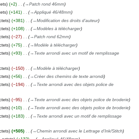
ets
+2
→
Patch rond 46mm
ets
+141
→
Appliqué 46/48mm
ctets
+381
→
Modification des droits d'auteur
ctets
+108
→
Modèles à télécharger
ctets
−27
→
Patch rond 62mm
ctets
+75
→
Modèle à télécharger
ctets
+93
→
Texte arrondi avec un motif de remplissage
ctets
−150
→
Modèle à télécharger
ctets
+56
→
Créer des chemins de texte arrondi
ctets
−194
→
Texte arrondi avec des objets police de
ctets
−95
→
Texte arrondi avec des objets police de broderie
ctets
+10
→
Texte arrondi avec des objets police de broderie
ctets
+183
→
Texte arrondi avec un motif de remplissage
ctets
+505
→
Chemin arrondi avec le Lettrage d’Ink/Stitch