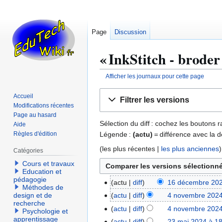
Page
Discussion
« InkStitch - broder
Afficher les journaux pour cette page
Aller
Aller
Accueil
Filtrer les versions
à
à
Modifications récentes
la
la
Page au hasard
Sélection du diff : cochez les boutons
Aide
navigation
recherche
Légende :
(actu)
= différence avec la d
Règles d'édition
(
les plus récentes
|
les plus anciennes
)
Catégories
Cours et travaux
Education et
pédagogie
actu
diff
16 décembre 202
1
Méthodes de
6
actu
diff
4 novembre 2024
design et de
4
recherche
d
n
actu
diff
4 novembre 2024
Psychologie et
é
o
apprentissage
actu
diff
23 mai 2024 à 1