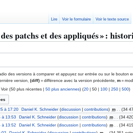
Lire
Voir le formulaire
Voir le texte source
 des patchs et des appliqués » : histo
 radio des versions à comparer et appuyez sur entrée ou sur le bouton e
ernière version,
(diff)
= différence avec la version précédente,
m
= modi
 Voir (
50 plus récentes
|
50 plus anciennes
) (
20
|
50
|
100
|
250
|
500
)
5 à 17:20
Daniel K. Schneider
discussion
contributions
m
34 47
 à 13:53
Daniel K. Schneider
discussion
contributions
m
34 420
 à 13:52
Daniel K. Schneider
discussion
contributions
m
34 419
8:02
Daniel K. Schneider
discussion
contributions
m
34 351 octe