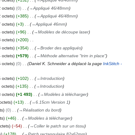
 octets
+132
→
Appliqué 46/48mm
 octets
0
→
Appliqué 46/48mm
 octets
+385
→
Appliqué 46/48mm
 octets
+3
→
Appliqué 46mm
 octets
+96
→
Modèles de découpe laser
 octets
+200
 octets
+354
→
Broder des appliqués
 octets
+579
→
Méthode alternative "trim in place"
 octets
0
Daniel K. Schneider a déplacé la page
InkStitch -
 octets
+102
→
Introduction
 octets
+135
→
Introduction
 octets
+1 493
→
Modèles à télécharger
octets
+13
→
6.15cm Version 1
ts
0
→
Réalisation du bord
ts
+46
→
Modèles à télécharger
ctets
−54
→
Coller le patch sur un tissu
s
+178
→
Patch rectangulaire 82x62mm