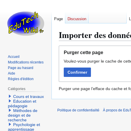
Page
Discussion
L
Importer des donné
Aller
Aller
Purger cette page
à
à
Accueil
Voulez-vous purger le cache de cett
la
la
Modifications récentes
navigation
recherche
Page au hasard
Confirmer
Aide
Règles d'édition
Purger une page l’efface du cache et fo
Catégories
Cours et travaux
Education et
pédagogie
Méthodes de
Politique de confidentialité
À propos de EduT
design et de
recherche
Psychologie et
apprentissage