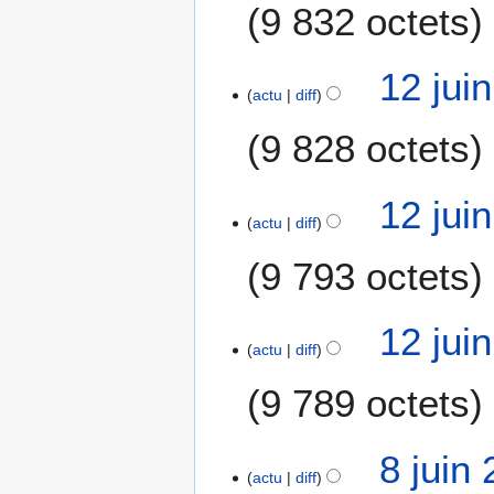
9 832 octets
12 jui
actu
diff
9 828 octets
12 jui
actu
diff
9 793 octets
12 jui
actu
diff
9 789 octets
A
8
8 juin
u
actu
diff
j