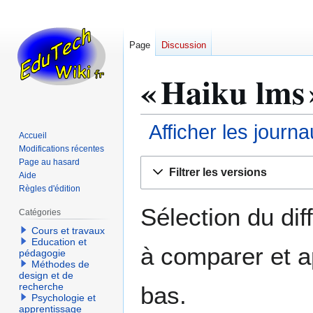
Page
Discussion
« Haiku lms 
Afficher les journ
Accueil
Modifications récentes
Aller
Aller
Page au hasard
Filtrer les versions
Aide
à
à
Règles d'édition
la
la
navigation
recherche
Sélection du dif
Catégories
Cours et travaux
Education et
à comparer et a
pédagogie
Méthodes de
design et de
recherche
bas.
Psychologie et
apprentissage