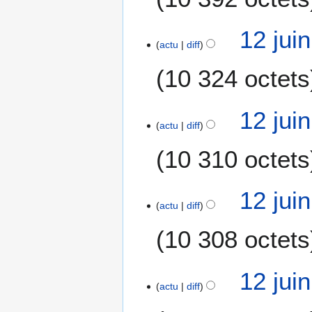
c
a
12 jui
t
actu
diff
i
10 324 octets
o
n
s
12 jui
actu
diff
10 310 octets
12 jui
actu
diff
10 308 octets
12 jui
actu
diff