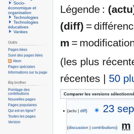
Socio-
Légende :
(actu
économique et
organisation
Technologies
Technologies
(diff)
= différen
éducatives
Variées
m
= modificatio
Outils
Pages liées
Suivi des pages liées
(
les plus récent
Atom
Pages spéciales
Informations sur la page
récentes
|
50 pl
Big brother
Pointage des
contributions
Nouvelles pages
2
23 sep
Pages populaires
actu
diff
Qui est en ligne?
3
Toutes les pages
s
m
Version
e
discussion
contributions
p