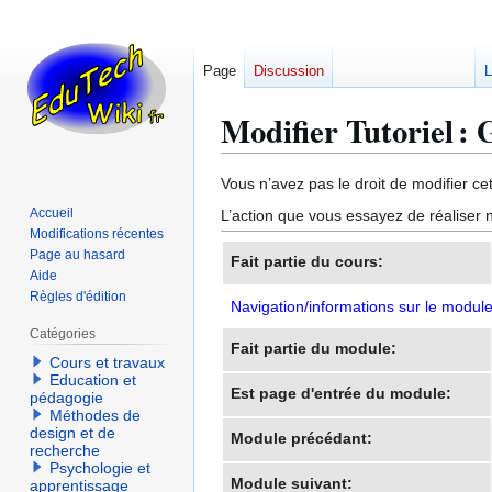
Page
Discussion
L
Modifier Tutoriel : 
Aller
Aller
Vous n’avez pas le droit de modifier cet
à
à
Accueil
L’action que vous essayez de réaliser n
la
la
Modifications récentes
navigation
recherche
Page au hasard
Fait partie du cours:
Aide
Règles d'édition
Navigation/informations sur le modul
Catégories
Fait partie du module:
Cours et travaux
Education et
Est page d'entrée du module:
pédagogie
Méthodes de
design et de
Module précédant:
recherche
Psychologie et
Module suivant:
apprentissage